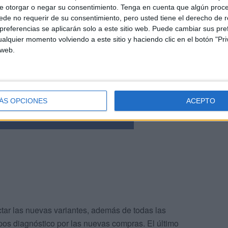
e otorgar o negar su consentimiento.
Tenga en cuenta que algún proc
de no requerir de su consentimiento, pero usted tiene el derecho de r
referencias se aplicarán solo a este sitio web. Puede cambiar sus pref
alquier momento volviendo a este sitio y haciendo clic en el botón "Pri
 web.
ÁS OPCIONES
ACEPTO
tar las nuevas variantes, además de todas las
pos diagnóstico por las nuevas compras. El último