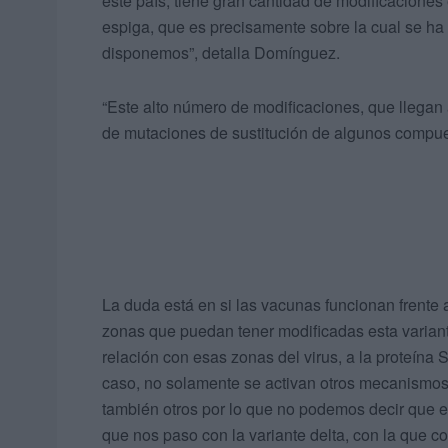
este país, tiene gran cantidad de modificaciones
espiga, que es precisamente sobre la cual se h
disponemos”, detalla Domínguez.
“Este alto número de modificaciones, que llegan 
de mutaciones de sustitución de algunos compues
La duda está en si las vacunas funcionan frente 
zonas que puedan tener modificadas esta varian
relación con esas zonas del virus, a la proteína
caso, no solamente se activan otros mecanismos
también otros por lo que no podemos decir que ex
que nos paso con la variante delta, con la que 