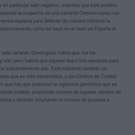
y en particular salir negativo, mientras que sale positivo
te detectar la sospecha de una variante Ómicron como nos
 tenemos equipos para detectar de manera indirecta la
genómicamente, como se hace en el resto de España al
 esta variante, Domínguez indica que “los ha
y alto, pero habría que esperar dos o tres semanas para
o suficientemente alto. Está habiendo también un
visto que es más transmisible, y los Centros de Control
 que hay que potenciar la vigilancia genómica que es
iciente posible, ampliando número de lugares, número de
nómica y también ampliando el número de pruebas a