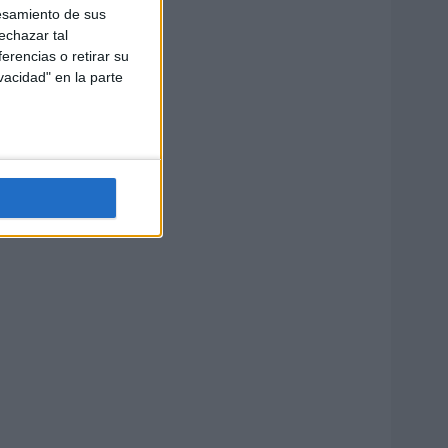
esamiento de sus
echazar tal
erencias o retirar su
vacidad" en la parte