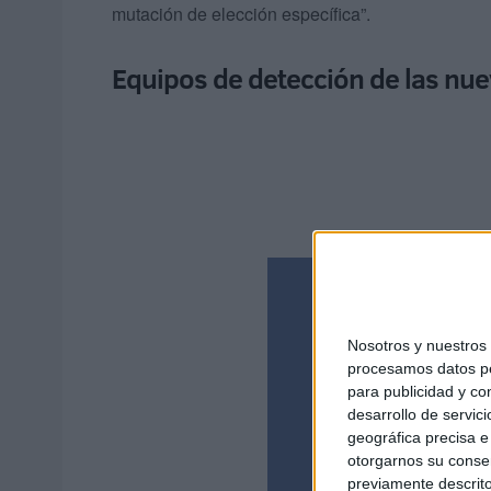
mutación de elección específica”.
Equipos de detección de las nue
Nosotros y nuestro
procesamos datos per
para publicidad y co
desarrollo de servici
geográfica precisa e 
otorgarnos su conse
previamente descrito