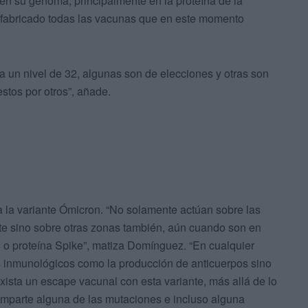
 en su genoma, principalmente en la proteína de la
a fabricado todas las vacunas que en este momento
a un nivel de 32, algunas son de elecciones y otras son
tos por otros”, añade.
a la variante Ómicron. “No solamente actúan sobre las
te sino sobre otras zonas también, aún cuando son en
 S o proteína Spike”, matiza Domínguez. “En cualquier
 inmunológicos como la producción de anticuerpos sino
ista un escape vacunal con esta variante, más allá de lo
comparte alguna de las mutaciones e incluso alguna