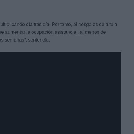
iplicando día tras día. Por tanto, el riesgo es de alto a
ue aumentar la ocupación asistencial, al menos de
s semanas”, sentencia.