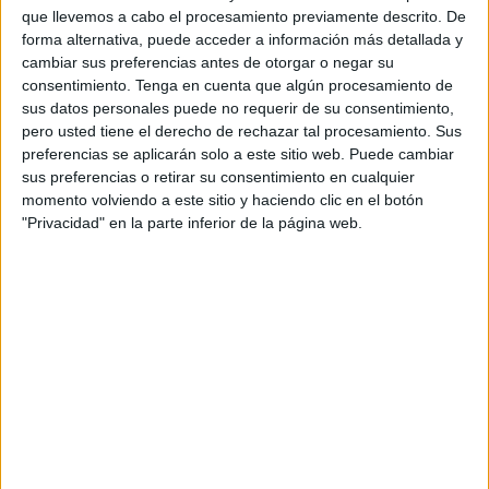
que llevemos a cabo el procesamiento previamente descrito. De
Estas zonas húmedas constituyen
un entorno propicio
forma alternativa, puede acceder a información más detallada y
cambiar sus preferencias antes de otorgar o negar su
para la reproducción de insectos
, sobre todo en verano,
consentimiento.
Tenga en cuenta que algún procesamiento de
cuando aumentan las temperaturas, lo que dificulta la
sus datos personales puede no requerir de su consentimiento,
intervención tradicional debido al difícil acceso a estos
pero usted tiene el derecho de rechazar tal procesamiento. Sus
lugares sobre el terreno.
preferencias se aplicarán solo a este sitio web. Puede cambiar
sus preferencias o retirar su consentimiento en cualquier
momento volviendo a este sitio y haciendo clic en el botón
Desafío medioambiental
"Privacidad" en la parte inferior de la página web.
Este desafío medioambiental ha llevado a los servicios
especializados a adoptar una solución tecnológica eficaz,
que consiste en el uso de
drones para cubrir con
precisión dichos focos
y tratarlos con métodos científicos
avanzados.
Se ha diseñado un nuevo método técnico basado en
drones modificados especialmente para este propósito,
equipados con un tanque de 40 litros de capacidad,