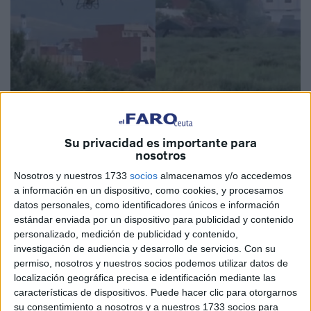
Su privacidad es importante para
Imágenes cedidas
nosotros
Nosotros y nuestros 1733
socios
almacenamos y/o accedemos
a información en un dispositivo, como cookies, y procesamos
datos personales, como identificadores únicos e información
Es una iniciativa innovadora destinada a
frenar la
estándar enviada por un dispositivo para publicidad y contenido
propagación de insectos dañinos
. Las autoridades de
personalizado, medición de publicidad y contenido,
investigación de audiencia y desarrollo de servicios.
Con su
Rincón y Castillejos han comenzado a utilizar drones para
permiso, nosotros y nuestros socios podemos utilizar datos de
tratar los focos con gran proliferación de mosquitos,
localización geográfica precisa e identificación mediante las
especialmente en las zonas húmedas que rodean M'diq,
características de dispositivos. Puede hacer clic para otorgarnos
Martil y Fnideq.
su consentimiento a nosotros y a nuestros 1733 socios para