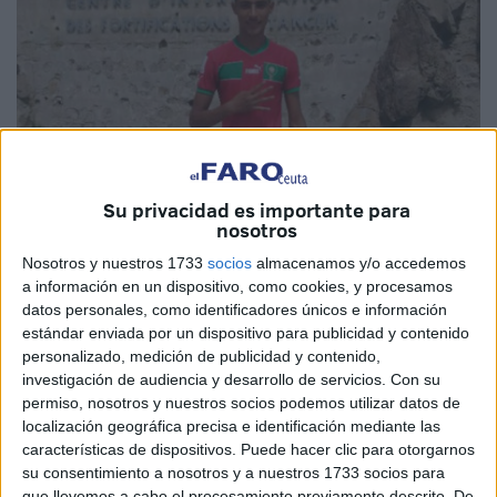
Su privacidad es importante para
Imagen cedida
nosotros
Nosotros y nuestros 1733
socios
almacenamos y/o accedemos
a información en un dispositivo, como cookies, y procesamos
datos personales, como identificadores únicos e información
Catorce días han pasado desde la última vez que la familia
estándar enviada por un dispositivo para publicidad y contenido
de Marwan Mohtad, de 21 años, supo de él.
Como tantos
personalizado, medición de publicidad y contenido,
investigación de audiencia y desarrollo de servicios.
Con su
otros
, este
joven de Castillejos
decidió dejarlo todo y
permiso, nosotros y nuestros socios podemos utilizar datos de
echarse al agua con la intención de tener una mejor vida.
localización geográfica precisa e identificación mediante las
Pero en su
intento por cruzar
a Ceuta
le perdieron el
características de dispositivos. Puede hacer clic para otorgarnos
rastro
.
su consentimiento a nosotros y a nuestros 1733 socios para
que llevemos a cabo el procesamiento previamente descrito. De