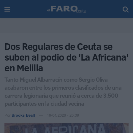
Dos Regulares de Ceuta se
suben al podio de 'La Africana'
en Melilla
Tanto Miguel Albarracín como Sergio Oliva
acabaron entre los primeros clasificados de una
carrera legionaria que reunió a cerca de 3.500
participantes en la ciudad vecina
Por
Brooks Beall
19/04/2026 - 20:39