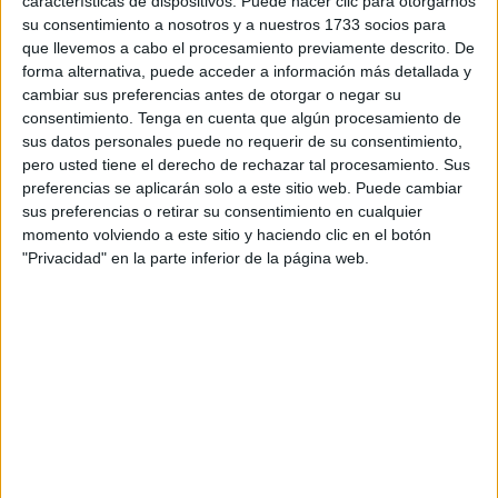
características de dispositivos. Puede hacer clic para otorgarnos
especial, que reúne cada año a miles de corredores. Este
su consentimiento a nosotros y a nuestros 1733 socios para
año, se recontó una cifra
cercana a los 3.500
que llevemos a cabo el procesamiento previamente descrito. De
participantes
que fueron los que se enfrentaron, en esta
forma alternativa, puede acceder a información más detallada y
ocasión, a los 50 kilómetros que componen
su exigente
cambiar sus preferencias antes de otorgar o negar su
consentimiento.
Tenga en cuenta que algún procesamiento de
recorrido
. Entre ellos, varios
deportistas de Ceuta
.
sus datos personales puede no requerir de su consentimiento,
pero usted tiene el derecho de rechazar tal procesamiento. Sus
Los caballas
Miguel Albarracín y Sergio Oliva
estuvieron
preferencias se aplicarán solo a este sitio web. Puede cambiar
entre la lista de inscritos. Ambos en representación del
sus preferencias o retirar su consentimiento en cualquier
Grupo de Regulares número 54
, y ambos obtuvieron, al
momento volviendo a este sitio y haciendo clic en el botón
final, resultados muy celebrados, como ya hicieron hace
"Privacidad" en la parte inferior de la página web.
una semana en el
‘Desafío de los 300’
, donde vencieron
en la modalidad de trinomios
formando equipo junto a
Nordin Mohamed.
Dos caballas en el podio de 'La
Africana'
Mientras que Miguel finalizó como
campeón en la