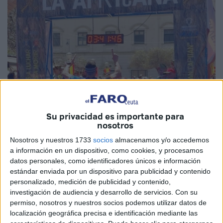
Su privacidad es importante para
nosotros
Imágenes cedidas
Nosotros y nuestros 1733
socios
almacenamos y/o accedemos
a información en un dispositivo, como cookies, y procesamos
datos personales, como identificadores únicos e información
estándar enviada por un dispositivo para publicidad y contenido
La gran fiesta del deporte llegó este fin de semana a la
personalizado, medición de publicidad y contenido,
ciudad vecina de Melilla, con la celebración de la XII
investigación de audiencia y desarrollo de servicios.
Con su
edición de carrera de la
Legión ‘La Africana’
. Una
permiso, nosotros y nuestros socios podemos utilizar datos de
competición deportiva que cuenta con un atractivo
localización geográfica precisa e identificación mediante las