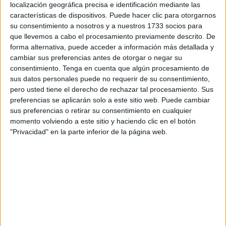
escuchar su angustia, comprender su desesperación. No
localización geográfica precisa e identificación mediante las
pueden más y recorren la vía pública buscando apoyos
características de dispositivos. Puede hacer clic para otorgarnos
su consentimiento a nosotros y a nuestros 1733 socios para
que no llegan de ninguna parte.
que llevemos a cabo el procesamiento previamente descrito. De
forma alternativa, puede acceder a información más detallada y
Si os paran, deberéis atenderlas, ayudarlas con una
cambiar sus preferencias antes de otorgar o negar su
mirada, con un apretón de brazos para que sientan algo de
consentimiento.
Tenga en cuenta que algún procesamiento de
calor humano.
sus datos personales puede no requerir de su consentimiento,
pero usted tiene el derecho de rechazar tal procesamiento. Sus
Si vais allí, si dan vueltas sin rumbo, quieren explicar lo
preferencias se aplicarán solo a este sitio web. Puede cambiar
que sucede en una ciudad de promesas electorales y con
sus preferencias o retirar su consentimiento en cualquier
momento volviendo a este sitio y haciendo clic en el botón
patadas en el culo.
"Privacidad" en la parte inferior de la página web.
Si están solas es porque sus compañeras deben acudir a
su trabajo y no pueden ponerse ese folio pegado que
llevan. Bajo amenazas y coacciones tienen que acudir a
una jornada laboral sin sueldo pues nadie se hace cargo
de ellas; legalmente no pertenecen a ninguna empresa.
Si los funcionarios del consistorio las ven desde las