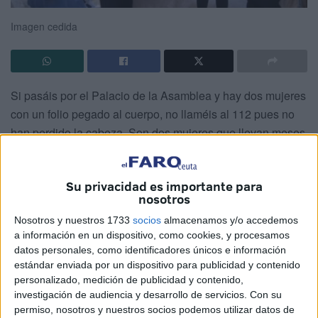
Imagen cedida
Si pasáis por el Palacio de la Asamblea y hay dos mujeres
con un folio pegado al cuerpo, no llaméis al 112 pues no
han perdido la cabeza. Son dos mujeres que llevan meses
sin cobrar de HÉRCULES y andan desesperadas por las
calles de Ceuta.
Su privacidad es importante para
nosotros
Si las veis, no hacerles fotos como si pertenecieran al
Folklore de personajes curiosos; son trabajadoras que
Nosotros y nuestros 1733
socios
almacenamos y/o accedemos
andan a la desesperada hablando con políticos sordos
a información en un dispositivo, como cookies, y procesamos
datos personales, como identificadores únicos e información
que mueven la cabeza como el gato chino que mueve los
estándar enviada por un dispositivo para publicidad y contenido
brazos.
personalizado, medición de publicidad y contenido,
investigación de audiencia y desarrollo de servicios.
Con su
Si os encontráis con ellas, podéis preguntarles, oírlas,
permiso, nosotros y nuestros socios podemos utilizar datos de