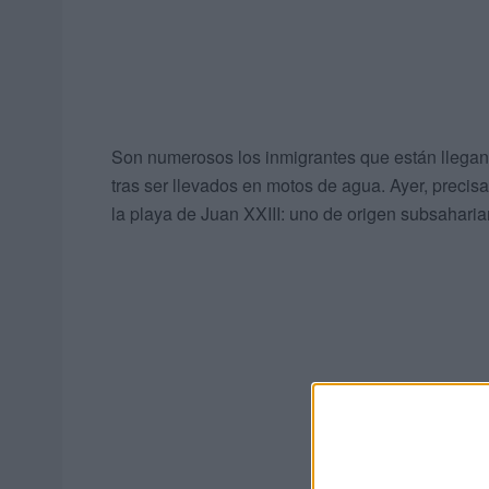
Son numerosos los inmigrantes que están llegan
tras ser llevados en motos de agua. Ayer, preci
la playa de Juan XXIII: uno de origen subsaharian