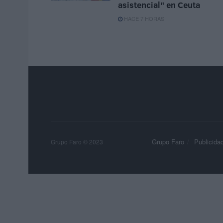
asistencial" en Ceuta
HACE 7 HORAS
Grupo Faro
Publicida
Grupo Faro © 2023