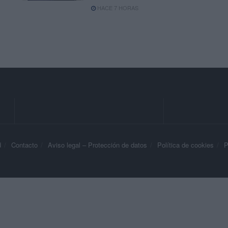
HACE 7 HORAS
d
Contacto
Aviso legal – Protección de datos
Política de cookies
P