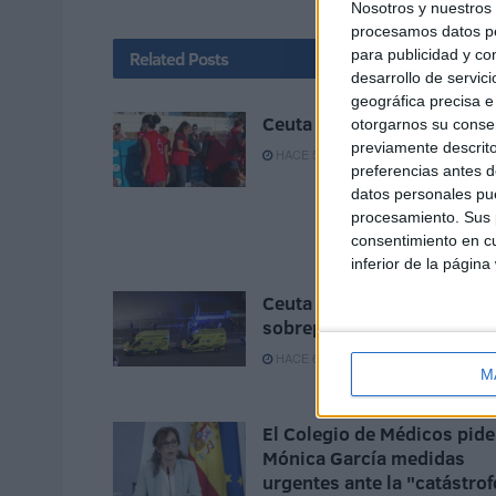
Nosotros y nuestro
procesamos datos per
para publicidad y co
Related
Posts
desarrollo de servici
geográfica precisa e 
Ceuta es mucha Ceuta
otorgarnos su conse
previamente descrito
HACE 5 HORAS
preferencias antes d
datos personales pue
procesamiento. Sus p
consentimiento en cu
inferior de la página
Ceuta invadida, sus médic
sobrepasados
HACE 6 HORAS
M
El Colegio de Médicos pide
Mónica García medidas
urgentes ante la "catástrof