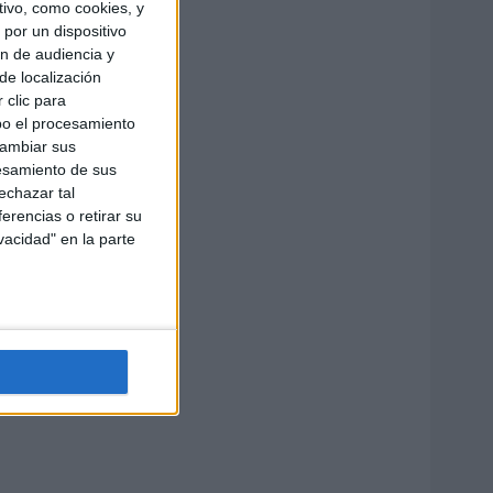
ivo, como cookies, y
por un dispositivo
ón de audiencia y
de localización
 clic para
bo el procesamiento
cambiar sus
esamiento de sus
echazar tal
erencias o retirar su
vacidad" en la parte