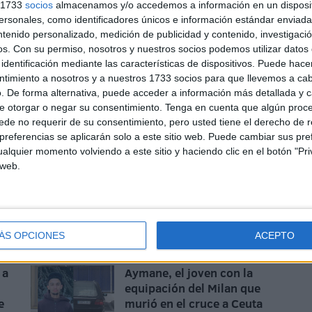
s 1733
socios
almacenamos y/o accedemos a información en un disposit
sonales, como identificadores únicos e información estándar enviada 
ntenido personalizado, medición de publicidad y contenido, investigaci
os.
Con su permiso, nosotros y nuestros socios podemos utilizar datos 
identificación mediante las características de dispositivos. Puede hacer
UGT se suma a la
ntimiento a nosotros y a nuestros 1733 socios para que llevemos a ca
concentración de las cuatro
. De forma alternativa, puede acceder a información más detallada y 
culturas: "Ceuta necesita
e otorgar o negar su consentimiento.
Tenga en cuenta que algún proc
unidad, respuestas y más
de no requerir de su consentimiento, pero usted tiene el derecho de r
referencias se aplicarán solo a este sitio web. Puede cambiar sus pref
recursos"
alquier momento volviendo a este sitio y haciendo clic en el botón "Pri
HACE 6 HORAS
 web.
os
Carta abierta al ministro de
Asuntos Exteriores, Unión
Europea y Cooperación
ÁS OPCIONES
ACEPTO
HACE 7 HORAS
 a
Aymane, el joven con la
equipación del Milan que
e
murió en el cruce a Ceuta