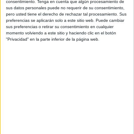
consentimiento.
Tenga en cuenta que algún procesamiento de
entre un turismo Fiat Doblo y una furgoneta de gran
sus datos personales puede no requerir de su consentimiento,
tamaño tipo Sprinter, que dejó un trágico saldo de
dos
pero usted tiene el derecho de rechazar tal procesamiento. Sus
preferencias se aplicarán solo a este sitio web. Puede cambiar
fallecidos y alrededor de veinte heridos
.
sus preferencias o retirar su consentimiento en cualquier
momento volviendo a este sitio y haciendo clic en el botón
Las víctimas mortales fueron el
conductor del turismo
y
"Privacidad" en la parte inferior de la página web.
un niño que viajaba con él
. Según informaron fuentes
locales, los demás ocupantes de ambos vehículos
sufrieron lesiones de distinta consideración. Entre ellos, al
menos
seis personas resultaron heridas de gravedad
,
lo que obligó a su
traslado urgente a un hospital
de la
ciudad para recibir atención especializada.
Seis heridos graves y una
investigación en marcha
Según las informaciones disponibles de
assahifa.com
, el
balance provisional es de
unas 20 personas heridas
,