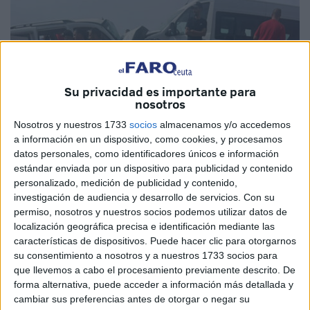
Su privacidad es importante para
nosotros
Nosotros y nuestros 1733
socios
almacenamos y/o accedemos
a información en un dispositivo, como cookies, y procesamos
datos personales, como identificadores únicos e información
estándar enviada por un dispositivo para publicidad y contenido
personalizado, medición de publicidad y contenido,
Foto: assahifa.com
investigación de audiencia y desarrollo de servicios.
Con su
permiso, nosotros y nuestros socios podemos utilizar datos de
localización geográfica precisa e identificación mediante las
características de dispositivos. Puede hacer clic para otorgarnos
La tarde del lunes 18 de agosto se registró un
grave
su consentimiento a nosotros y a nuestros 1733 socios para
que llevemos a cabo el procesamiento previamente descrito. De
accidente de tráfico
en la carretera costera que conduce
forma alternativa, puede acceder a información más detallada y
a la zona de Ksar Sghir, a la altura de
Oued Alian
, en las
cambiar sus preferencias antes de otorgar o negar su
afueras de
Tánger
. El siniestro consistió en una colisión