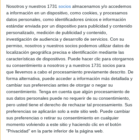
vehículo en llamas. Y esta noche no ha roto con la
Nosotros y nuestros 1731
socios
almacenamos y/o accedemos
estadística.
a información en un dispositivo, como cookies, y procesamos
datos personales, como identificadores únicos e información
El Servicio de Extinción de Incendios y Salvamento no ha
estándar enviada por un dispositivo para publicidad y contenido
personalizado, medición de publicidad y contenido,
tenido que apagar el
incendio
de tres coches, como
investigación de audiencia y desarrollo de servicios.
Con su
ocurrió
hace dos días
, tampoco una quema de rastrojos
permiso, nosotros y nuestros socios podemos utilizar datos de
descontrolada. Pero la madrugada de este jueves los
localización geográfica precisa e identificación mediante las
bomberos sí han tenido que atender dos avisos que los
características de dispositivos. Puede hacer clic para otorgarnos
su consentimiento a nosotros y a nuestros 1731 socios para
han mantenido ocupados parte del servicio nocturno. El
que llevemos a cabo el procesamiento previamente descrito. De
primero ha sido en
Arcos Quebrados
, el segundo, frente
forma alternativa, puede acceder a información más detallada y
al Cuartel de Regulares.
cambiar sus preferencias antes de otorgar o negar su
consentimiento.
Tenga en cuenta que algún procesamiento de
La noche empezó tranquila, pero ya sobre la una sin dar, a
sus datos personales puede no requerir de su consentimiento,
las 00:50 recibieron una aviso desde Arcos Quebrados.
pero usted tiene el derecho de rechazar tal procesamiento. Sus
Zona habitual de incendios y de sobra conocida por los
preferencias se aplicarán solo a este sitio web. Puede cambiar
sus preferencias o retirar su consentimiento en cualquier
bomberos por quema de rastrojos. Esta vez fue basura
momento volviendo a este sitio y haciendo clic en el botón
quemada, pero al parece también un coche en llamas. En
"Privacidad" en la parte inferior de la página web.
incendio que se declaró en la zona mantuvo a los equipo