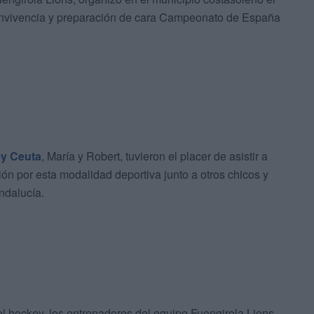
onvivencia y preparación de cara Campeonato de España
y Ceuta
, María y Robert, tuvieron el placer de asistir a
ión por esta modalidad deportiva junto a otros chicos y
ndalucía.
el hockey, los entrenadores del equipo Fuengirola Lions