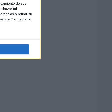
esamiento de sus
echazar tal
erencias o retirar su
vacidad" en la parte