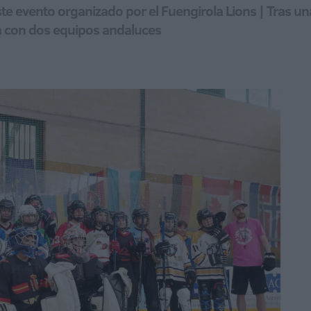
te evento organizado por el Fuengirola Lions | Tras u
ra con dos equipos andaluces