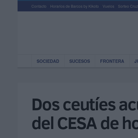
Contacto
Horarios de Barcos by Kikoto
Vuelos
Sorteo Cruz
SOCIEDAD
SUCESOS
FRONTERA
J
Dos ceutíes a
del CESA de h