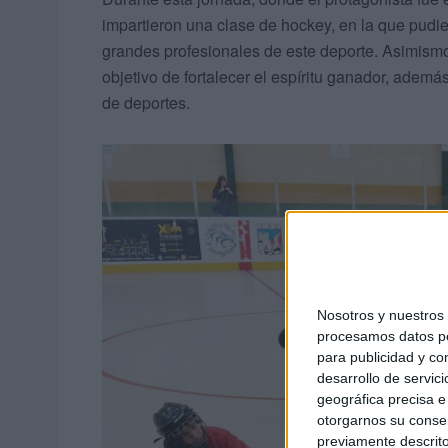
impartieron una clase de hockey, en la que pud
grandes profesionales de este deporte. Asimismo
objetivo de fortalecer el espíritu ganador, ademá
de deportes.
Nosotros y nuestro
procesamos datos per
para publicidad y co
desarrollo de servici
geográfica precisa e 
otorgarnos su conse
previamente descrito