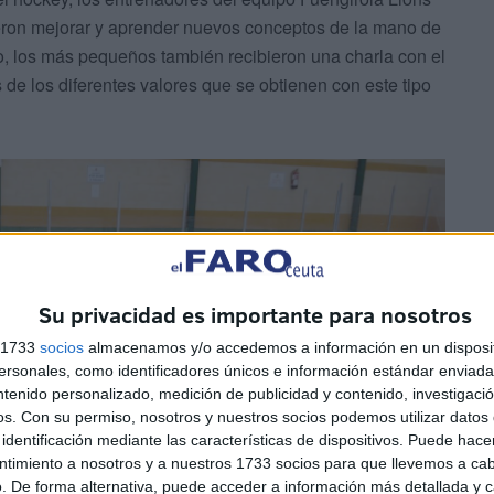
ieron mejorar y aprender nuevos conceptos de la mano de
, los más pequeños también recibieron una charla con el
s de los diferentes valores que se obtienen con este tipo
Su privacidad es importante para nosotros
s 1733
socios
almacenamos y/o accedemos a información en un disposit
sonales, como identificadores únicos e información estándar enviada 
ntenido personalizado, medición de publicidad y contenido, investigaci
os.
Con su permiso, nosotros y nuestros socios podemos utilizar datos 
identificación mediante las características de dispositivos. Puede hacer
ntimiento a nosotros y a nuestros 1733 socios para que llevemos a ca
. De forma alternativa, puede acceder a información más detallada y 