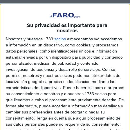
En segundo lugar, los placeres naturales y no necesarios
como comer y beber sin medida (el ser humano es el único
animal que come, aunque no tenga hambre y que bebe,
Su privacidad es importante para
nosotros
aunque no tenga sed), y, por último, los placeres no
naturales y no necesarios como, por ejemplo, la obtención
Nosotros y nuestros 1733
socios
almacenamos y/o accedemos
a información en un dispositivo, como cookies, y procesamos
del poder o la fama, que hay que evitarlos a toda costa.
datos personales, como identificadores únicos e información
estándar enviada por un dispositivo para publicidad y contenido
Ante dicha clasificación, Epicuro identifica la felicidad con
personalizado, medición de publicidad y contenido,
la ataraxia (la tranquilidad del ánimo) y la aponía (la
investigación de audiencia y desarrollo de servicios.
Con su
ausencia del dolor en el cuerpo) y para ello, hay que optar
permiso, nosotros y nuestros socios podemos utilizar datos de
por el goce de los naturales y necesarios, aunque los
localización geográfica precisa e identificación mediante las
características de dispositivos. Puede hacer clic para otorgarnos
naturales y no necesarios usados con moderación, pueden
su consentimiento a nosotros y a nuestros 1733 socios para
aportar mucho. La vida placentera se halla en la sencillez
que llevemos a cabo el procesamiento previamente descrito. De
y en la abstención de deseos innecesarios que pueden
forma alternativa, puede acceder a información más detallada y
conducir al dolor.
cambiar sus preferencias antes de otorgar o negar su
consentimiento.
Tenga en cuenta que algún procesamiento de
El ser humano por naturaleza intenta evitar el dolor a toda
sus datos personales puede no requerir de su consentimiento,