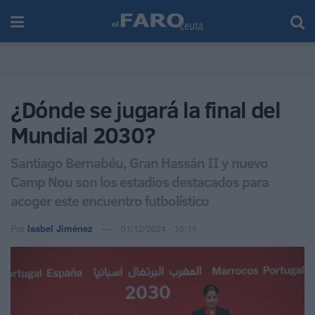
¿Dónde se jugará la final del
Mundial 2030?
Santiago Bernabéu, Gran Hassán II y nuevo
Camp Nou son los estadios destacados para
acoger este encuentro futbolístico
Por
Isabel Jiménez
01/12/2024 - 10:11