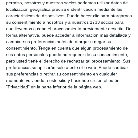
permiso, nosotros y nuestros socios podemos utilizar datos de
Aunque todo hace prever que la sede en la que los
localización geográfica precisa e identificación mediante las
características de dispositivos. Puede hacer clic para otorgarnos
equipos finalistas lucharán por hacerse con el preciado
su consentimiento a nosotros y a nuestros 1733 socios para
trofeo Jules Rimet será el estadio Santiago Bernabéu, a
que llevemos a cabo el procesamiento previamente descrito. De
este emplazamiento le han salido duros rivales, como son
forma alternativa, puede acceder a información más detallada y
el estadio Gran Hassán II de Casablanca y el nuevo
cambiar sus preferencias antes de otorgar o negar su
Spotify Camp Nou de Barcelona.
consentimiento.
Tenga en cuenta que algún procesamiento de
sus datos personales puede no requerir de su consentimiento,
pero usted tiene el derecho de rechazar tal procesamiento. Sus
preferencias se aplicarán solo a este sitio web. Puede cambiar
sus preferencias o retirar su consentimiento en cualquier
momento volviendo a este sitio y haciendo clic en el botón
"Privacidad" en la parte inferior de la página web.