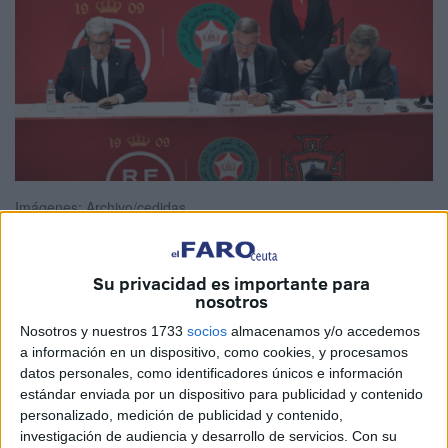
Imágenes: Archivo/cedidas
Su privacidad es importante para
nosotros
Tras el informe favorable de la FIFA a la candidatura de
España, Marruecos y Portugal para albergar la Copa
Nosotros y nuestros 1733
socios
almacenamos y/o accedemos
a información en un dispositivo, como cookies, y procesamos
Mundial de Fútbol el próximo año 2030, ahora se plantea
datos personales, como identificadores únicos e información
una pregunta para todos los amantes del balompié y para
estándar enviada por un dispositivo para publicidad y contenido
el propio comité organizador, ¿dónde se va a jugar la final
personalizado, medición de publicidad y contenido,
de este evento deportivo?
investigación de audiencia y desarrollo de servicios.
Con su