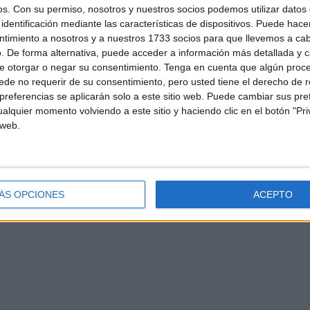
os.
Con su permiso, nosotros y nuestros socios podemos utilizar datos 
identificación mediante las características de dispositivos. Puede hacer
ntimiento a nosotros y a nuestros 1733 socios para que llevemos a ca
. De forma alternativa, puede acceder a información más detallada y 
e otorgar o negar su consentimiento.
Tenga en cuenta que algún proc
de no requerir de su consentimiento, pero usted tiene el derecho de r
referencias se aplicarán solo a este sitio web. Puede cambiar sus pref
alquier momento volviendo a este sitio y haciendo clic en el botón "Pri
d
Contacto
Aviso legal – Protección de datos
Política de cookies
P
 web.
ÁS OPCIONES
ACEPTO