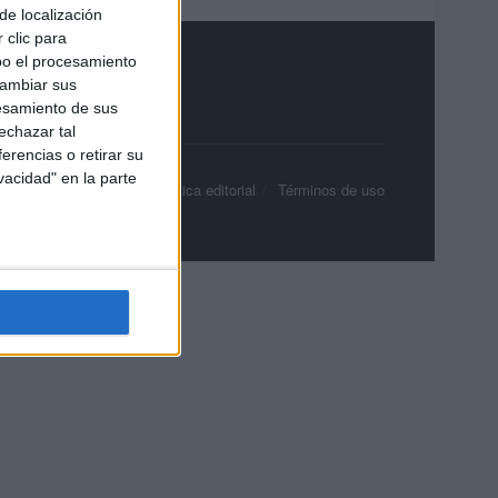
de localización
 clic para
bo el procesamiento
cambiar sus
esamiento de sus
echazar tal
erencias o retirar su
vacidad" en la parte
olítica de privacidad
Política editorial
Términos de uso