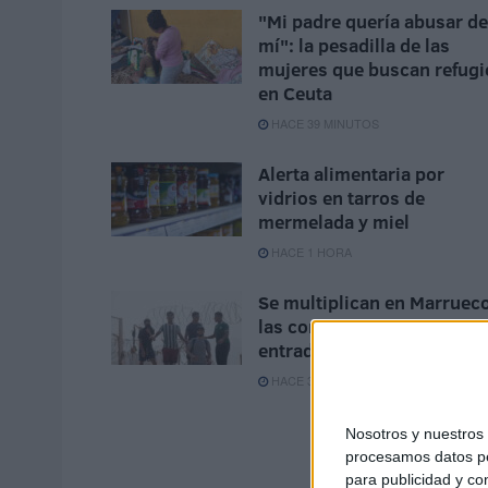
"Mi padre quería abusar de
mí": la pesadilla de las
mujeres que buscan refugi
en Ceuta
HACE 39 MINUTOS
Alerta alimentaria por
vidrios en tarros de
mermelada y miel
HACE 1 HORA
Se multiplican en Marruec
las convocatorias para una
entrada masiva a España
HACE 3 HORAS
Nosotros y nuestro
procesamos datos per
para publicidad y co