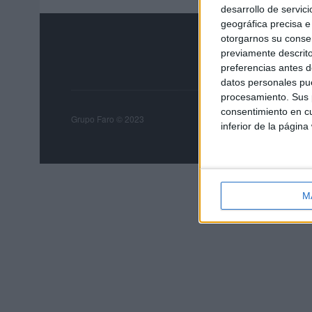
desarrollo de servici
geográfica precisa e 
otorgarnos su conse
previamente descrito
preferencias antes d
datos personales pue
procesamiento. Sus p
consentimiento en cu
Grupo Faro
Publicida
Grupo Faro © 2023
inferior de la página
M