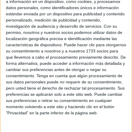
a información en un dispositivo, como cookies, y procesamos
datos personales, como identificadores únicos e información
estándar enviada por un dispositivo para publicidad y contenido
Related
Posts
personalizado, medición de publicidad y contenido,
investigación de audiencia y desarrollo de servicios.
Con su
La playa del Trampolín se llena de
permiso, nosotros y nuestros socios podemos utilizar datos de
refugios para pasar la noche
localización geográfica precisa e identificación mediante las
HACE 5 MINUTOS
características de dispositivos. Puede hacer clic para otorgarnos
su consentimiento a nosotros y a nuestros 1733 socios para
Carta abierta a la Presidencia de la
que llevemos a cabo el procesamiento previamente descrito. De
Comisión Europea, al Parlamento
forma alternativa, puede acceder a información más detallada y
Europeo y a la Presidencia del Consejo
cambiar sus preferencias antes de otorgar o negar su
de Europa
consentimiento.
Tenga en cuenta que algún procesamiento de
sus datos personales puede no requerir de su consentimiento,
HACE 1 HORA
pero usted tiene el derecho de rechazar tal procesamiento. Sus
Exigen al Gobierno que la final de la Copa
preferencias se aplicarán solo a este sitio web. Puede cambiar
Mundial de fútbol 2030 sea en España,
sus preferencias o retirar su consentimiento en cualquier
no en Marruecos
momento volviendo a este sitio y haciendo clic en el botón
"Privacidad" en la parte inferior de la página web.
HACE 1 HORA
"Mi padre quería abusar de mí": la