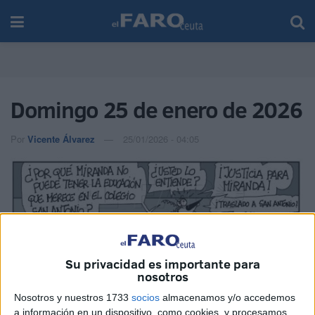
Domingo 25 de enero de 2026
Por
Vicente Álvarez
25/01/2026 - 04:05
Su privacidad es importante para
nosotros
Nosotros y nuestros 1733
socios
almacenamos y/o accedemos
a información en un dispositivo, como cookies, y procesamos