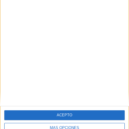
Entre la rutina y el miedo: así viven los
ceutíes una semana después de la crisis
HACE 2 HORAS
La huida en phantom de un traficante de
inmigrantes que frenó la Guardia Civil
HACE 2 HORAS
ACEPTO
MÁS OPCIONES