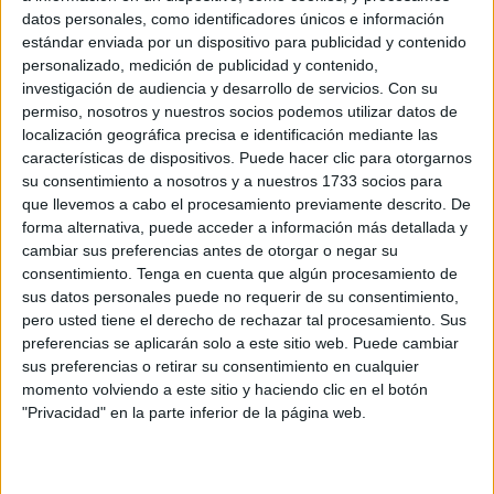
Related
Posts
datos personales, como identificadores únicos e información
estándar enviada por un dispositivo para publicidad y contenido
personalizado, medición de publicidad y contenido,
La Guarida Civil localiza el cadáver de un
investigación de audiencia y desarrollo de servicios.
Con su
varón en la almadrabeta del Recinto
permiso, nosotros y nuestros socios podemos utilizar datos de
HACE 38 MINUTOS
localización geográfica precisa e identificación mediante las
características de dispositivos. Puede hacer clic para otorgarnos
El mensaje que se hace viral en Ceuta:
su consentimiento a nosotros y a nuestros 1733 socios para
"No dejéis de salir a la calle, lo contrario
que llevemos a cabo el procesamiento previamente descrito. De
sería entregar nuestra tierra"
forma alternativa, puede acceder a información más detallada y
HACE 56 MINUTOS
cambiar sus preferencias antes de otorgar o negar su
consentimiento.
Tenga en cuenta que algún procesamiento de
El Ingreso Mínimo Vital llega a 3.221
sus datos personales puede no requerir de su consentimiento,
hogares y 13.005 personas en Ceuta en
pero usted tiene el derecho de rechazar tal procesamiento. Sus
julio
preferencias se aplicarán solo a este sitio web. Puede cambiar
sus preferencias o retirar su consentimiento en cualquier
HACE 1 HORA
momento volviendo a este sitio y haciendo clic en el botón
La barriada Sidi Embarek, al límite:
"Privacidad" en la parte inferior de la página web.
“niñas violadas, casi 300 mujeres
asentadas y unos vecinos cansados”
HACE 1 HORA