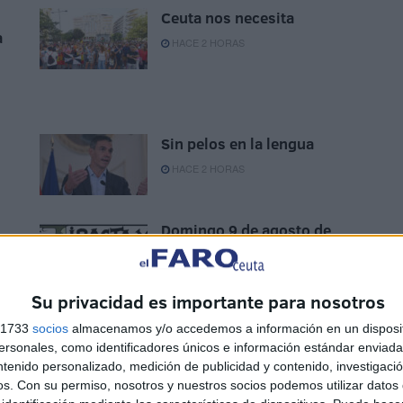
Ceuta nos necesita
a
HACE 2 HORAS
Sin pelos en la lengua
HACE 2 HORAS
Domingo 9 de agosto de
2026
HACE 2 HORAS
Su privacidad es importante para nosotros
s 1733
socios
almacenamos y/o accedemos a información en un disposit
sonales, como identificadores únicos e información estándar enviada 
ntenido personalizado, medición de publicidad y contenido, investigaci
os.
Con su permiso, nosotros y nuestros socios podemos utilizar datos 