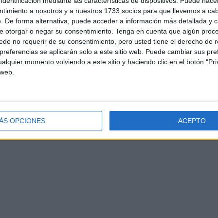
identificación mediante las características de dispositivos. Puede hacer
ntimiento a nosotros y a nuestros 1733 socios para que llevemos a ca
. De forma alternativa, puede acceder a información más detallada y 
e otorgar o negar su consentimiento.
Tenga en cuenta que algún proc
de no requerir de su consentimiento, pero usted tiene el derecho de r
d
Contacto
Aviso legal – Protección de datos
Política de cookies
P
referencias se aplicarán solo a este sitio web. Puede cambiar sus pref
alquier momento volviendo a este sitio y haciendo clic en el botón "Pri
 web.
ÁS OPCIONES
ACEPTO