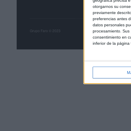
geográfica precisa e 
otorgarnos su conse
previamente descrito
preferencias antes d
datos personales pue
Grupo Faro
Publicida
Grupo Faro © 2023
procesamiento. Sus p
consentimiento en cu
inferior de la página
M