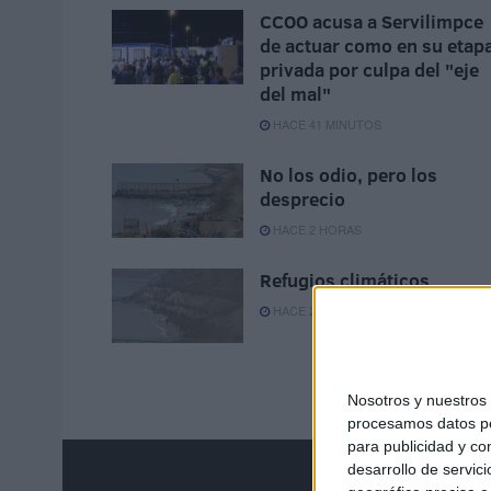
CCOO acusa a Servilimpce
de actuar como en su etap
privada por culpa del "eje
del mal"
HACE 41 MINUTOS
No los odio, pero los
desprecio
HACE 2 HORAS
Refugios climáticos
HACE 2 HORAS
Nosotros y nuestro
procesamos datos per
para publicidad y co
desarrollo de servici