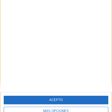
material para los militares destinados en
Ceuta
HACE 2 HORAS
La Estación del Ferrocarril estalla:
"Vivimos con miedo y la policía no
aparece"
HACE 3 HORAS
ACEPTO
MÁS OPCIONES