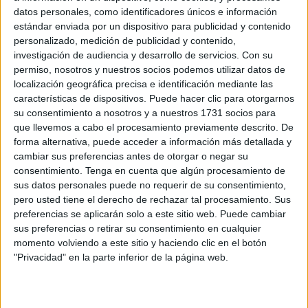
Related
Posts
datos personales, como identificadores únicos e información
estándar enviada por un dispositivo para publicidad y contenido
personalizado, medición de publicidad y contenido,
Aplazado el amistoso entre el Ittihad de
investigación de audiencia y desarrollo de servicios.
Con su
Tánger y el FC Barcelona
permiso, nosotros y nuestros socios podemos utilizar datos de
HACE 19 MINUTOS
localización geográfica precisa e identificación mediante las
características de dispositivos. Puede hacer clic para otorgarnos
El PP denuncia en el Parlamento Europeo
su consentimiento a nosotros y a nuestros 1731 socios para
la "inacción" de Sánchez ante la crisis de
que llevemos a cabo el procesamiento previamente descrito. De
Ceuta
forma alternativa, puede acceder a información más detallada y
HACE 33 MINUTOS
cambiar sus preferencias antes de otorgar o negar su
consentimiento.
Tenga en cuenta que algún procesamiento de
Preocupación por las fotos de menores
sus datos personales puede no requerir de su consentimiento,
con soldados trasladados a la frontera
pero usted tiene el derecho de rechazar tal procesamiento. Sus
preferencias se aplicarán solo a este sitio web. Puede cambiar
HACE 55 MINUTOS
sus preferencias o retirar su consentimiento en cualquier
Las fragatas Santa María y Navarra, en
momento volviendo a este sitio y haciendo clic en el botón
Ceuta para reforzar la seguridad
"Privacidad" en la parte inferior de la página web.
HACE 1 HORA
AUME reclama preparación preventiva y