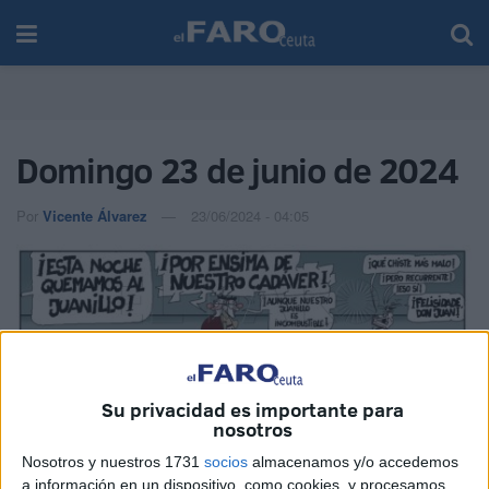
Domingo 23 de junio de 2024
Por
Vicente Álvarez
23/06/2024 - 04:05
Su privacidad es importante para
nosotros
Nosotros y nuestros 1731
socios
almacenamos y/o accedemos
a información en un dispositivo, como cookies, y procesamos