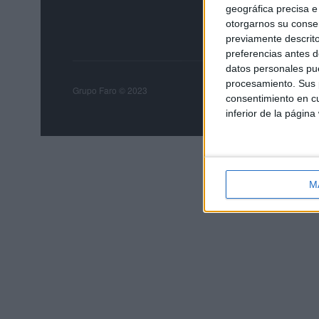
geográfica precisa e 
otorgarnos su conse
previamente descrito
preferencias antes d
datos personales pue
procesamiento. Sus p
Grupo Faro
Publicida
Grupo Faro © 2023
consentimiento en cu
inferior de la página
M