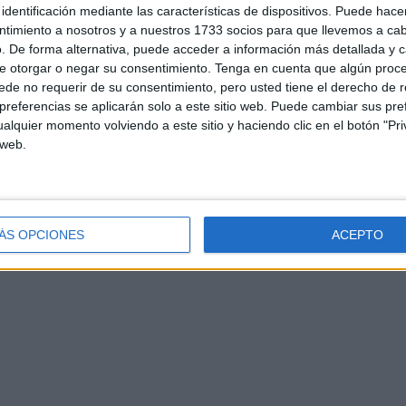
identificación mediante las características de dispositivos. Puede hacer
ntimiento a nosotros y a nuestros 1733 socios para que llevemos a ca
. De forma alternativa, puede acceder a información más detallada y 
e otorgar o negar su consentimiento.
Tenga en cuenta que algún proc
de no requerir de su consentimiento, pero usted tiene el derecho de r
referencias se aplicarán solo a este sitio web. Puede cambiar sus pref
d
Contacto
Aviso legal – Protección de datos
Política de cookies
P
alquier momento volviendo a este sitio y haciendo clic en el botón "Pri
 web.
ÁS OPCIONES
ACEPTO