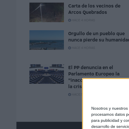
Carta de los vecinos de
Arcos Quebrados
HACE 4 HORAS
Orgullo de un pueblo que
nunca pierde su humanida
HACE 4 HORAS
El PP denuncia en el
Parlamento Europeo la
"inacción" de Sánchez ant
la crisis de Ceuta
HACE 5 HORAS
Nosotros y nuestro
procesamos datos per
para publicidad y co
desarrollo de servici