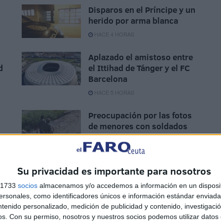
Disparos en el Príncipe y un
herido por arma blanca
HACE 4 HORAS
Aplazado el amistoso entre
d
el Ittihad de Tánger y el FC
Barcelona
HACE 5 HORAS
Preocupación por las fotos
de menores con soldados
e
trasladados a la frontera
HACE 5 HORAS
Su privacidad es importante para nosotros
s 1733
socios
almacenamos y/o accedemos a información en un disposit
sonales, como identificadores únicos e información estándar enviada 
ntenido personalizado, medición de publicidad y contenido, investigaci
os.
Con su permiso, nosotros y nuestros socios podemos utilizar datos 