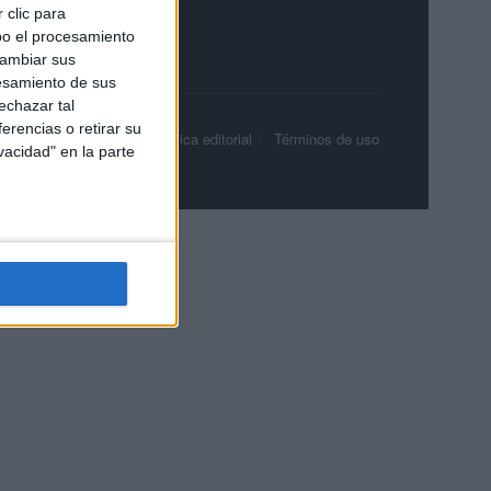
 clic para
bo el procesamiento
cambiar sus
esamiento de sus
echazar tal
erencias o retirar su
olítica de privacidad
Política editorial
Términos de uso
vacidad" en la parte