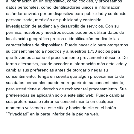
a información en un dispositivo, como cookies, y procesamos
Related
Posts
datos personales, como identificadores únicos e información
estándar enviada por un dispositivo para publicidad y contenido
"Nos sentimos solos": hartazgo y
personalizado, medición de publicidad y contenido,
preocupación en la concentración por la
investigación de audiencia y desarrollo de servicios.
Con su
crisis migratoria
permiso, nosotros y nuestros socios podemos utilizar datos de
localización geográfica precisa e identificación mediante las
HACE 6 HORAS
características de dispositivos. Puede hacer clic para otorgarnos
"Ceuta no se vende": miles de ceutíes se
su consentimiento a nosotros y a nuestros 1733 socios para
unen en una sola voz tras el chantaje de
que llevemos a cabo el procesamiento previamente descrito. De
Marruecos
forma alternativa, puede acceder a información más detallada y
cambiar sus preferencias antes de otorgar o negar su
HACE 9 HORAS
consentimiento.
Tenga en cuenta que algún procesamiento de
sus datos personales puede no requerir de su consentimiento,
La zona segura del Príncipe en donde
pero usted tiene el derecho de rechazar tal procesamiento. Sus
protegen a las niñas y mujeres llegadas a
preferencias se aplicarán solo a este sitio web. Puede cambiar
Ceuta tras la avalancha
sus preferencias o retirar su consentimiento en cualquier
HACE 10 HORAS
momento volviendo a este sitio y haciendo clic en el botón
"Privacidad" en la parte inferior de la página web.
El Senado advierte con consecuencias
legales a Marlaska, Robles y Albares si
no comparecen sobre Ceuta