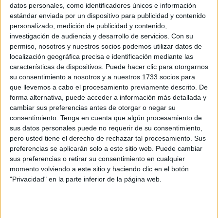
datos personales, como identificadores únicos e información
Related
Posts
estándar enviada por un dispositivo para publicidad y contenido
personalizado, medición de publicidad y contenido,
Qué pena, qué pena
investigación de audiencia y desarrollo de servicios.
Con su
HACE 4 HORAS
permiso, nosotros y nuestros socios podemos utilizar datos de
localización geográfica precisa e identificación mediante las
Defender a Ceuta, está por encima de las
características de dispositivos. Puede hacer clic para otorgarnos
siglas
su consentimiento a nosotros y a nuestros 1733 socios para
que llevemos a cabo el procesamiento previamente descrito. De
HACE 4 HORAS
forma alternativa, puede acceder a información más detallada y
¡Rápido, rápido!: las mafias se forran
cambiar sus preferencias antes de otorgar o negar su
sacando inmigrantes de Ceuta
consentimiento.
Tenga en cuenta que algún procesamiento de
sus datos personales puede no requerir de su consentimiento,
HACE 5 HORAS
pero usted tiene el derecho de rechazar tal procesamiento. Sus
preferencias se aplicarán solo a este sitio web. Puede cambiar
Un inmigrante intenta la entrada en
sus preferencias o retirar su consentimiento en cualquier
Ceuta desde Marruecos en parapente
momento volviendo a este sitio y haciendo clic en el botón
HACE 5 HORAS
"Privacidad" en la parte inferior de la página web.
La playa del Trampolín estrena diez
baños y treinta duchas para atender a los
inmigrantes