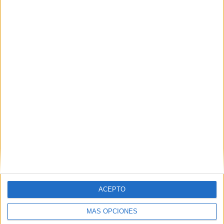
HACE 6 HORAS
La Policía expulsa a Marruecos al
detenido tras entrar en una casa y
meterse en la cama de su dueña
HACE 7 HORAS
ACEPTO
MÁS OPCIONES