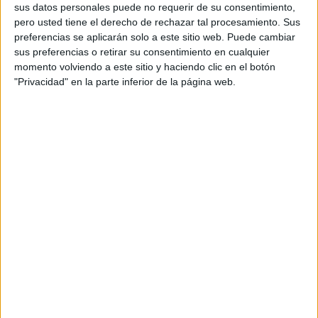
sus datos personales puede no requerir de su consentimiento,
HACE 7 HORAS
pero usted tiene el derecho de rechazar tal procesamiento. Sus
El PP denuncia en el Parlamento Europeo
preferencias se aplicarán solo a este sitio web. Puede cambiar
la "inacción" de Sánchez ante la crisis de
sus preferencias o retirar su consentimiento en cualquier
Ceuta
momento volviendo a este sitio y haciendo clic en el botón
"Privacidad" en la parte inferior de la página web.
HACE 7 HORAS
Preocupación por las fotos de menores
con soldados trasladados a la frontera
HACE 7 HORAS