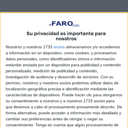
Su privacidad es importante para
Related
Posts
nosotros
Carta de los vecinos de Arcos Quebrados
Nosotros y nuestros 1733
socios
almacenamos y/o accedemos
a información en un dispositivo, como cookies, y procesamos
HACE 6 HORAS
datos personales, como identificadores únicos e información
estándar enviada por un dispositivo para publicidad y contenido
Disparos en el Príncipe y un herido por
personalizado, medición de publicidad y contenido,
arma blanca
investigación de audiencia y desarrollo de servicios.
Con su
HACE 6 HORAS
permiso, nosotros y nuestros socios podemos utilizar datos de
localización geográfica precisa e identificación mediante las
Orgullo de un pueblo que nunca pierde
características de dispositivos. Puede hacer clic para otorgarnos
su humanidad
su consentimiento a nosotros y a nuestros 1733 socios para
HACE 6 HORAS
que llevemos a cabo el procesamiento previamente descrito. De
forma alternativa, puede acceder a información más detallada y
Aplazado el amistoso entre el Ittihad de
cambiar sus preferencias antes de otorgar o negar su
Tánger y el FC Barcelona
consentimiento.
Tenga en cuenta que algún procesamiento de