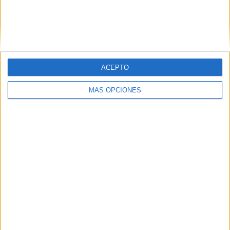
Grupo Faro
Publicidad
Contacto
Aviso legal – Protección de datos
Política de cookies
ACEPTO
Política de privacidad
Política editorial
Términos de uso
MÁS OPCIONES
Grupo Faro © 2023