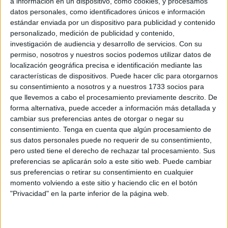
a información en un dispositivo, como cookies, y procesamos
datos personales, como identificadores únicos e información
estándar enviada por un dispositivo para publicidad y contenido
Related
Posts
personalizado, medición de publicidad y contenido,
investigación de audiencia y desarrollo de servicios.
Con su
UGT se suma a la concentración de las
permiso, nosotros y nuestros socios podemos utilizar datos de
cuatro culturas: "Ceuta necesita unidad,
localización geográfica precisa e identificación mediante las
respuestas y más recursos"
características de dispositivos. Puede hacer clic para otorgarnos
su consentimiento a nosotros y a nuestros 1733 socios para
HACE 7 MINUTOS
que llevemos a cabo el procesamiento previamente descrito. De
Ceuta invadida, sus médicos
forma alternativa, puede acceder a información más detallada y
sobrepasados
cambiar sus preferencias antes de otorgar o negar su
consentimiento.
Tenga en cuenta que algún procesamiento de
HACE 18 MINUTOS
sus datos personales puede no requerir de su consentimiento,
Carta abierta al ministro de Asuntos
pero usted tiene el derecho de rechazar tal procesamiento. Sus
Exteriores, Unión Europea y Cooperación
preferencias se aplicarán solo a este sitio web. Puede cambiar
sus preferencias o retirar su consentimiento en cualquier
HACE 39 MINUTOS
momento volviendo a este sitio y haciendo clic en el botón
"Privacidad" en la parte inferior de la página web.
El Colegio de Médicos pide a Mónica
García medidas urgentes ante la
"catástrofe asistencial" en Ceuta