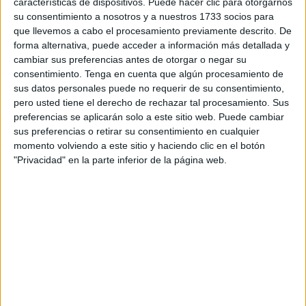
características de dispositivos. Puede hacer clic para otorgarnos
amantes del juego, del mismo modo que puede narrar la
su consentimiento a nosotros y a nuestros 1733 socios para
historia de "esperanza y crucificados".
que llevemos a cabo el procesamiento previamente descrito. De
forma alternativa, puede acceder a información más detallada y
En ocasiones, un error se vive como un golpe repentino,
cambiar sus preferencias antes de otorgar o negar su
consentimiento.
Tenga en cuenta que algún procesamiento de
cometido ante la mirada de todos.
sus datos personales puede no requerir de su consentimiento,
pero usted tiene el derecho de rechazar tal procesamiento. Sus
En el fútbol, la derrota no es una muerte real, sino
preferencias se aplicarán solo a este sitio web. Puede cambiar
simbólica y pasajera. No borra de un instante los
sus preferencias o retirar su consentimiento en cualquier
recuerdos positivos y las imágenes ejemplares que
momento volviendo a este sitio y haciendo clic en el botón
permanecen en la memoria de millones.
"Privacidad" en la parte inferior de la página web.
El jugador puede ser objeto de ingratitud y de castigo por
amantes y villanos, pero también de afecto y de sentido de
justicia. Puede experimentar la injusticia en todas sus
formas y, en ciertos foros abiertos a la superficialidad y
extrema ingratitud, puede vivir un auténtico infierno:
persecución y maldiciones de la grada como
consecuencia de una decisión inesperada.