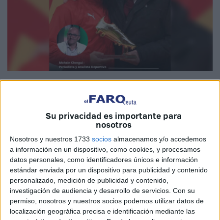
Imagen cedida
Su privacidad es importante para
nosotros
Solo es fútbol.
Es una copa
fetiche a la que hemos
Nosotros y nuestros 1733
socios
almacenamos y/o accedemos
dedicado muchos rituales de adoración. Te queremos,
a información en un dispositivo, como cookies, y procesamos
Ibrahim.
datos personales, como identificadores únicos e información
estándar enviada por un dispositivo para publicidad y contenido
En el fútbol,
Ibrahim
, a veces se falla incluso con buenas
personalizado, medición de publicidad y contenido,
intenciones. Una decisión equivocada
puede poner fin,
investigación de audiencia y desarrollo de servicios.
Con su
permiso, nosotros y nuestros socios podemos utilizar datos de
de manera dolorosa, a un primer gran sueño
. Puede
localización geográfica precisa e identificación mediante las
provocar sorpresa y conmoción entre los aficionados y