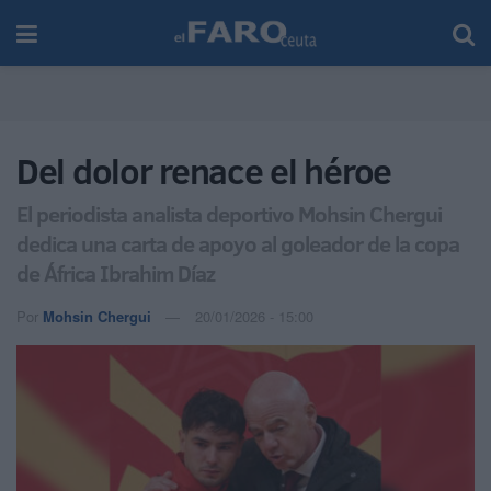
Del dolor renace el héroe
El periodista analista deportivo Mohsin Chergui
dedica una carta de apoyo al goleador de la copa
de África Ibrahim Díaz
Por
Mohsin Chergui
20/01/2026 - 15:00