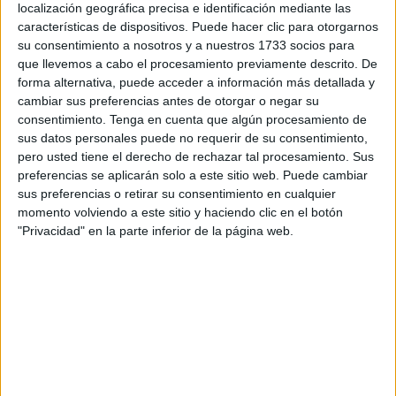
localización geográfica precisa e identificación mediante las
van a participar. El encuentro se celebra el sábado 12 de
características de dispositivos. Puede hacer clic para otorgarnos
junio a las 10.30 horas, dentro de la iniciativa del
su consentimiento a nosotros y a nuestros 1733 socios para
laboratorio ‘Musaraña’. Los interesados en seguirlo
que llevemos a cabo el procesamiento previamente descrito. De
forma alternativa, puede acceder a información más detallada y
pueden inscribirse en la página www.educathyssen.org.
cambiar sus preferencias antes de otorgar o negar su
consentimiento.
Tenga en cuenta que algún procesamiento de
Las docentes implicadas en este programa son Guadalupe
sus datos personales puede no requerir de su consentimiento,
Romero Sánchez —responsable del tercer curso del
pero usted tiene el derecho de rechazar tal procesamiento. Sus
Grado de Maestro en Educación Infantil de la Universidad
preferencias se aplicarán solo a este sitio web. Puede cambiar
de Granada en Ceuta— y Susana Fernández Lara, del
sus preferencias o retirar su consentimiento en cualquier
momento volviendo a este sitio y haciendo clic en el botón
CEIP Rosalía de Castro
. En la intervención, bajo el título
"Privacidad" en la parte inferior de la página web.
‘Clases para emocionArte’, hablarán de su experiencia de
trabajo sobre arte con alumnos de 3 años.
La colaboración surgió a partir del proyecto Hermes, por el
que docentes universitarios y de Educación Infantil y
Primaria disfrutan de un intercambio de saberes; cada uno
aporta su visión desde la teoría o la práctica.