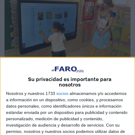
Cedida
Su privacidad es importante para
nosotros
Nosotros y nuestros 1733
socios
almacenamos y/o accedemos
a información en un dispositivo, como cookies, y procesamos
Los
museos
de hoy dedican buena parte de sus recursos
datos personales, como identificadores únicos e información
a la divulgación, en especial la dirigida a la educación
estándar enviada por un dispositivo para publicidad y contenido
artística de los más pequeños. El Museo Nacional
personalizado, medición de publicidad y contenido,
investigación de audiencia y desarrollo de servicios.
Con su
Thyssen-Bornemisza ha organizado la jornada virtual
permiso, nosotros y nuestros socios podemos utilizar datos de
‘Terminan las clases’ en la que dos
profesoras
de Ceuta