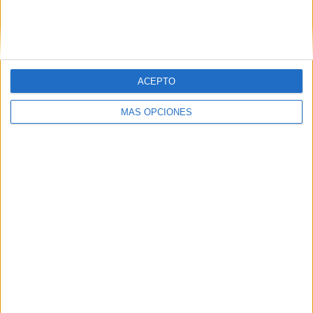
ACEPTO
MÁS OPCIONES
Seguía acosando el Ceuta a su rival hasta que en el
minuto 75, iba a marcar el gol del triunfo. Centro raso de
Benji al área chica y Pablo de fuerte disparo lograba el 1-
2, que a la postre iba a ser el definitivo. De ahí hasta el
final, más acoso de los de José Juan Romero y más
ocasiones de gol pero encontrándose una y otra vez con
las paradas de Benito.