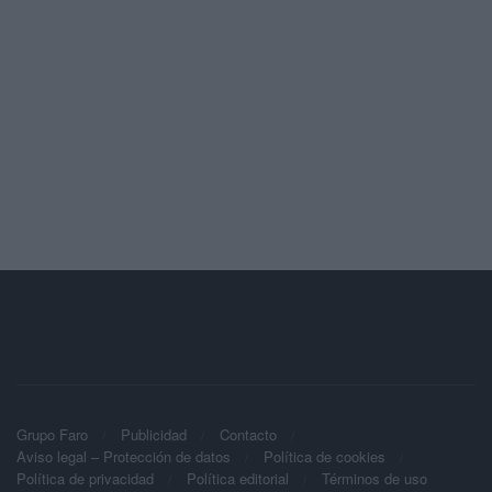
Grupo Faro
Publicidad
Contacto
Aviso legal – Protección de datos
Política de cookies
Política de privacidad
Política editorial
Términos de uso