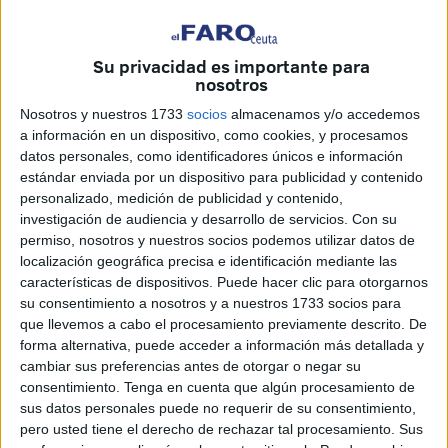
minuto con la expulsión de Ussama, y mejor aún con la
segunda roja a Seidum en el minuto 39. Cuando todo
Su privacidad es importante para
parecía más fácil, los ceutíes se complicaron y tuvieron
nosotros
que sufrir mucho para lograr el segundo gol que le dieron
Nosotros y nuestros 1733
socios
almacenamos y/o accedemos
los tres puntos.
a información en un dispositivo, como cookies, y procesamos
datos personales, como identificadores únicos e información
La victoria hace que el conjunto de
José Juan Romero
estándar enviada por un dispositivo para publicidad y contenido
llegue a la primera posición, empatado a puntos con el
personalizado, medición de publicidad y contenido,
Xerez DFC pero con mejor diferencia de goles.
investigación de audiencia y desarrollo de servicios.
Con su
permiso, nosotros y nuestros socios podemos utilizar datos de
Los caballas jugaban este compromiso tras haberse
localización geográfica precisa e identificación mediante las
características de dispositivos. Puede hacer clic para otorgarnos
aplazado en su día por los contagios de
coronavirus
en la
su consentimiento a nosotros y a nuestros 1733 socios para
plantilla. El choque se iba a disputar a mediodía, aunque
que llevemos a cabo el procesamiento previamente descrito. De
el Ceuta pidió el cambio de hora, finalmente se jugó a las
forma alternativa, puede acceder a información más detallada y
12:30 horas.
cambiar sus preferencias antes de otorgar o negar su
consentimiento.
Tenga en cuenta que algún procesamiento de
El técnico José Juan Romero volvió a apostar por el
sus datos personales puede no requerir de su consentimiento,
pero usted tiene el derecho de rechazar tal procesamiento. Sus
mismo once titular del último compromiso jugado en el