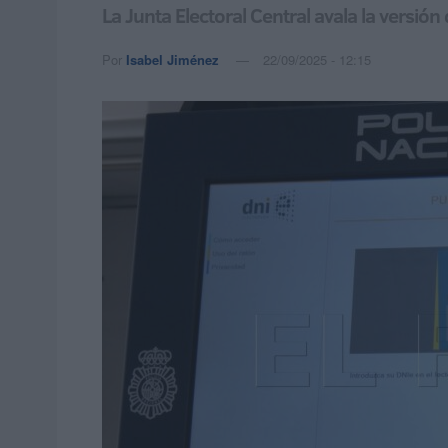
La Junta Electoral Central avala la versió
Por
Isabel Jiménez
22/09/2025 - 12:15