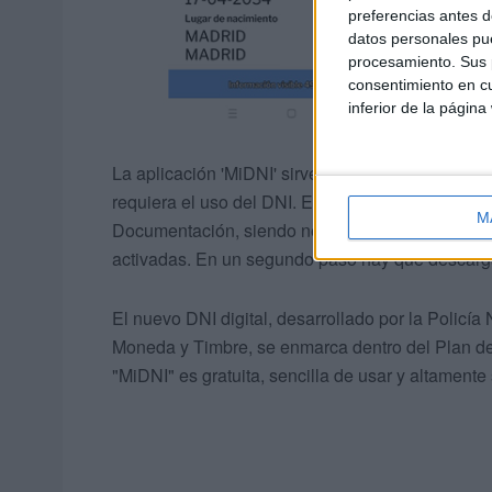
preferencias antes d
datos personales pue
procesamiento. Sus p
consentimiento en cu
inferior de la página
La aplicación 'MiDNI' sirve como respaldo legal pa
requiera el uso del DNI. En un primer paso hay q
M
Documentación, siendo necesario hacer uso en el 
activadas. En un segundo paso hay que descarga
El nuevo DNI digital, desarrollado por la Policí
Moneda y Timbre, se enmarca dentro del Plan de Id
"MiDNI" es gratuita, sencilla de usar y altamente