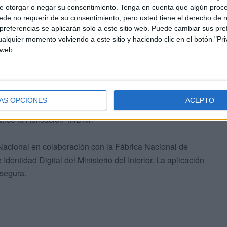
e otorgar o negar su consentimiento.
Tenga en cuenta que algún proc
de no requerir de su consentimiento, pero usted tiene el derecho de r
referencias se aplicarán solo a este sitio web. Puede cambiar sus pref
alquier momento volviendo a este sitio y haciendo clic en el botón "Pri
 web.
ra la realización de los trámites en que se solicite o se
ue registrarse en el sitio web o en una Unidad de
ÁS OPCIONES
ACEPTO
acto del DNI físico y las claves del certificado del DNI
rse la Aplicación 'MiDNI'.
a Nacional en colaboración con la Fábrica Nacional de
entidad Digital del Ministerio del Interior. La aplicación
 segura.