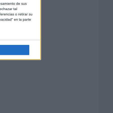
esamiento de sus
echazar tal
erencias o retirar su
vacidad" en la parte