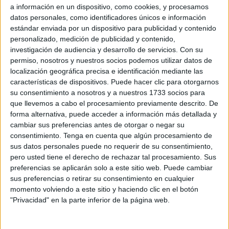
naciones históricamente con mayor cantidad de
a información en un dispositivo, como cookies, y procesamos
inmigrantes en el mundo, aproximadamente con un 20%
datos personales, como identificadores únicos e información
estándar enviada por un dispositivo para publicidad y contenido
de su población.
personalizado, medición de publicidad y contenido,
investigación de audiencia y desarrollo de servicios.
Con su
Canadá, con un 21.18% y España alrededor del 15%.,
permiso, nosotros y nuestros socios podemos utilizar datos de
completan el triángulo indicado.
localización geográfica precisa e identificación mediante las
características de dispositivos. Puede hacer clic para otorgarnos
No me ha llamado la atención nuestra disposición, ya que
su consentimiento a nosotros y a nuestros 1733 socios para
España siempre que ha podido ha tenido sus brazos
que llevemos a cabo el procesamiento previamente descrito. De
abiertos a Latino América, sino más bien la lógica postura
forma alternativa, puede acceder a información más detallada y
cambiar sus preferencias antes de otorgar o negar su
política oportunista de nuestro presidente a la búsqueda
consentimiento.
Tenga en cuenta que algún procesamiento de
de colaborar con los mandamases americano y
sus datos personales puede no requerir de su consentimiento,
canadiense casi de siempre con altos déficits.
pero usted tiene el derecho de rechazar tal procesamiento. Sus
preferencias se aplicarán solo a este sitio web. Puede cambiar
He seguido con cierto interés las evoluciones de ese
sus preferencias o retirar su consentimiento en cualquier
proyecto embrionario, denominado MOVILIDAD SEGURA,
momento volviendo a este sitio y haciendo clic en el botón
"Privacidad" en la parte inferior de la página web.
posiblemente engendrado para despertar esperanzas,
pero no exento de incertidumbres para cubanos, haitianos