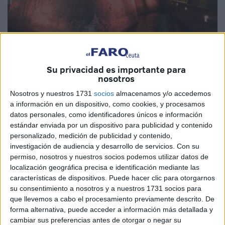
Su privacidad es importante para
Imagen de archivo
nosotros
Nosotros y nuestros 1731
socios
almacenamos y/o accedemos
a información en un dispositivo, como cookies, y procesamos
datos personales, como identificadores únicos e información
En una ciudad como Ceuta, donde miles de familias
estándar enviada por un dispositivo para publicidad y contenido
personalizado, medición de publicidad y contenido,
conviven con perros, gatos y otros animales de compañía,
investigación de audiencia y desarrollo de servicios.
Con su
resulta incomprensible que todavía no exista ni un
permiso, nosotros y nuestros socios podemos utilizar datos de
crematorio ni un cementerio de animales que permita
localización geográfica precisa e identificación mediante las
despedirlos de forma digna cuando fallecen.
características de dispositivos. Puede hacer clic para otorgarnos
su consentimiento a nosotros y a nuestros 1731 socios para
Las mascotas no son simples animales. Para muchas
que llevemos a cabo el procesamiento previamente descrito. De
forma alternativa, puede acceder a información más detallada y
personas forman parte de la familia, acompañan durante
cambiar sus preferencias antes de otorgar o negar su
años, ofrecen cariño incondicional y comparten momentos