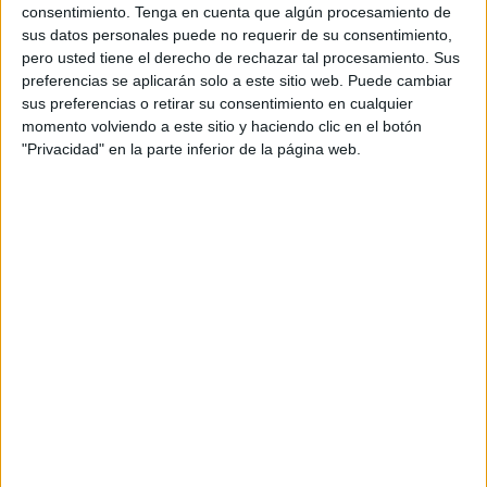
consentimiento.
Tenga en cuenta que algún procesamiento de
importantes de nuestras vidas. Sin embargo, cuando llega
sus datos personales puede no requerir de su consentimiento,
el momento de decirles adiós, los ceutíes se encuentran
pero usted tiene el derecho de rechazar tal procesamiento. Sus
con una realidad dolorosa: la falta de infraestructuras
preferencias se aplicarán solo a este sitio web. Puede cambiar
sus preferencias o retirar su consentimiento en cualquier
adecuadas para darles la despedida que merecen.
momento volviendo a este sitio y haciendo clic en el botón
"Privacidad" en la parte inferior de la página web.
Mientras se destinan recursos públicos a proyectos como
el “Take your selfie”, el “Autobús turístico” y otras iniciativas
que pueden resultar atractivas o beneficiosas para la
imagen de la ciudad, muchos ciudadanos se preguntan
por qué siguen sin atenderse necesidades que afectan
directamente a las familias. Deben escuchar las demandas
reales de quienes viven aquí durante todo el año.
La ausencia de un crematorio o de un cementerio de
mascotas obliga a muchos propietarios a enfrentarse a
situaciones difíciles y, en ocasiones, a sentir que sus
animales son tratados como un simple residuo cuando
deberían recibir un trato respetuoso y acorde al vínculo