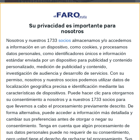
Su privacidad es importante para
nosotros
Nosotros y nuestros 1733
socios
almacenamos y/o accedemos
Imagen de archivo
a información en un dispositivo, como cookies, y procesamos
datos personales, como identificadores únicos e información
estándar enviada por un dispositivo para publicidad y contenido
personalizado, medición de publicidad y contenido,
investigación de audiencia y desarrollo de servicios.
Con su
El Movimiento Ciudadano para la Dignidad Animal ha
permiso, nosotros y nuestros socios podemos utilizar datos de
reactivado la reclamación que nunca abandonó de
localización geográfica precisa e identificación mediante las
características de dispositivos. Puede hacer clic para otorgarnos
disponer de un crematorio para mascotas en Ceuta.
su consentimiento a nosotros y a nuestros 1733 socios para
Comienza una recogida de firmas para exigir la puesta en
que llevemos a cabo el procesamiento previamente descrito. De
marcha de esta infraestructura, evitando las situaciones
forma alternativa, puede acceder a información más detallada y
que tanto están haciendo sufrir a muchas familias y cuyos
cambiar sus preferencias antes de otorgar o negar su
casos conocemos precisamente gracias a la visibilidad
consentimiento.
Tenga en cuenta que algún procesamiento de
sus datos personales puede no requerir de su consentimiento,
que hace este movimiento.
pero usted tiene el derecho de rechazar tal procesamiento. Sus