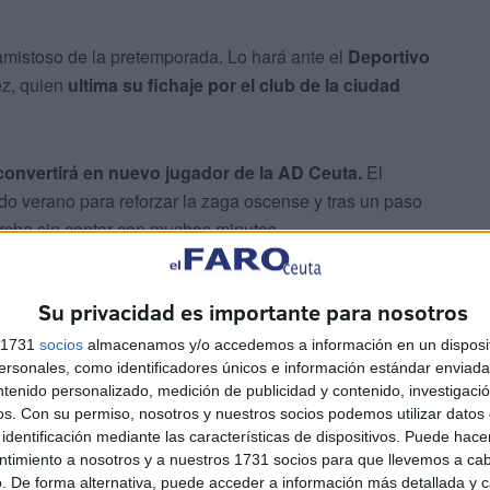
amistoso de la pretemporada. Lo hará ante el
Deportivo
ez, quien
ultima su fichaje por el club de la ciudad
onvertirá en nuevo jugador de la AD Ceuta.
El
do verano para reforzar la zaga oscense y tras un paso
rcha sin contar con muchos minutos.
Su privacidad es importante para nosotros
s 1731
socios
almacenamos y/o accedemos a información en un disposit
sonales, como identificadores únicos e información estándar enviada 
ntenido personalizado, medición de publicidad y contenido, investigaci
os.
Con su permiso, nosotros y nuestros socios podemos utilizar datos 
ncia
en Segunda División ya que ha jugado en equipos
identificación mediante las características de dispositivos. Puede hacer
ntimiento a nosotros y a nuestros 1731 socios para que llevemos a ca
. De forma alternativa, puede acceder a información más detallada y 