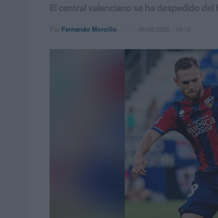
El central valenciano se ha despedido d
Por
Fernando Morcillo
06/08/2025 - 19:15