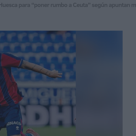
el Huesca para “poner rumbo a Ceuta” según apuntan 