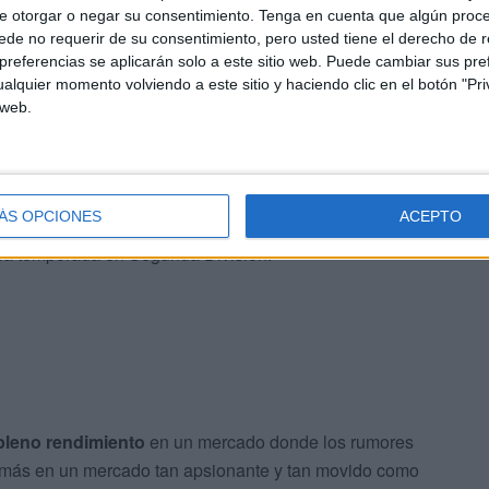
e otorgar o negar su consentimiento.
Tenga en cuenta que algún proc
de no requerir de su consentimiento, pero usted tiene el derecho de r
referencias se aplicarán solo a este sitio web. Puede cambiar sus pref
eforzar y apuntalar la defensa de una manera
alquier momento volviendo a este sitio y haciendo clic en el botón "Pri
sión tras 45 años. Y es que no solo se habla de Diego
 web.
rzar la defensa del Ceuta.
s Hernández, Yago Cantero y Capa como centrales del
ÁS OPCIONES
ACEPTO
quiere reforzarse con centrales de garantías
para
e la temporada en Segunda División.
pleno rendimiento
en un mercado donde los rumores
 y más en un mercado tan apsionante y tan movido como