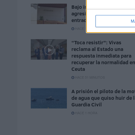
Bajo investigación judicial
agresiones sexuales tras l
entrada masiva en Ceuta
M
HACE 12 MINUTOS
“Toca resistir”: Vivas
reclama al Estado una
respuesta inmediata para
recuperar la normalidad e
Ceuta
HACE 51 MINUTOS
A prisión el piloto de la mo
de agua que quiso huir de 
Guardia Civil
HACE 1 HORA