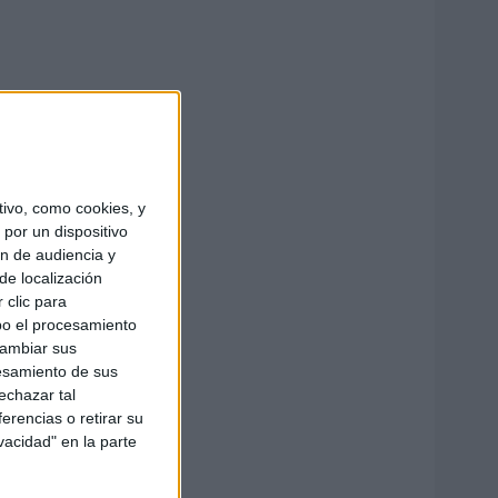
ivo, como cookies, y
por un dispositivo
ón de audiencia y
de localización
 clic para
bo el procesamiento
cambiar sus
esamiento de sus
echazar tal
erencias o retirar su
vacidad" en la parte