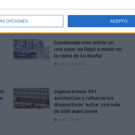
 6
Sociedad caballa: el bautizo
a
de Fidela en Los Remedios
ÁS OPCIONES
ACEPTO
HACE 46 MINUTOS
Condenado tras entrar en
una casa: se llegó a meter en
la cama de su dueña
n
HACE 59 MINUTOS
to
Ingesa presta 391
la
asistencias y refuerza los
dispositivos 'extra' con más
de 500 atenciones
HACE 2 HORAS