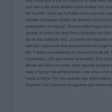
bien a los ojos y ves por intuición lo que están 
que van a dar esos detalles para acabar con un
del Cuartel. Todo por la Patria era lo que leía
jornada de trabajo. Podía dar gracias a Dios por
preparadas mi esposa. Yo procuraba llegar con u
aportar al nuevo día que iba a compartir con los 
día se iba cortando una. ¿Cuando se acabará y s
salir del lugar unos días era para intentar coger
día. Y todos pensábamos lo mismo irnos de allí
impotentes. ¿De que viviría mi familia?. Era mi 
donde salí ileso por poco, pero muchos amigos m
vaso y recogí mis pertenencias y me vine a vivir
hasta la fecha. Por eso cuando veo estos vídeos
Guardia Civil y por eso no aguanto que nadie va