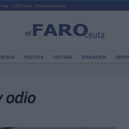
 Roja
COPE Ceuta
Portal del suscriptor
USTICIA
POLÍTICA
CULTURA
EDUCACIÓN
DEPO
 odio