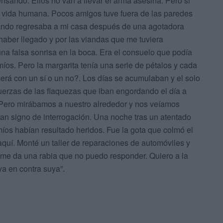
pensando. Ellos no van a llevar el arma asesina. Pero si
a vida humana. Pocos amigos tuve fuera de las paredes
 cuando regresaba a mi casa después de una agotadora
 haber llegado y por las viandas que me tuviera
na falsa sonrisa en la boca. Era el consuelo que podía
míos. Pero la margarita tenía una serie de pétalos y cada
erá con un sí o un no?. Los días se acumulaban y el solo
 fuerzas de las flaquezas que iban engordando el día a
. Pero mirábamos a nuestro alrededor y nos veíamos
gran signo de interrogación. Una noche tras un atentado
íos habían resultado heridos. Fue la gota que colmó el
 aquí. Monté un taller de reparaciones de automóviles y
 me da una rabia que no puedo responder. Quiero a la
ya en contra suya”.