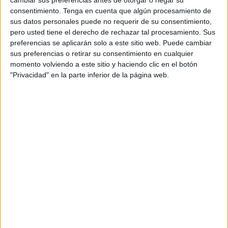
ser humano y son más frecuentes en los países tropicales
consentimiento.
Tenga en cuenta que algún procesamiento de
y lugares donde existen problemas de acceso al agua
sus datos personales puede no requerir de su consentimiento,
potable y presentan deficiencias en las redes de
pero usted tiene el derecho de rechazar tal procesamiento. Sus
preferencias se aplicarán solo a este sitio web. Puede cambiar
saneamiento. No obstante, todos los países participan de
sus preferencias o retirar su consentimiento en cualquier
esta iniciativa de la OMS, para recordar la importancia y la
momento volviendo a este sitio y haciendo clic en el botón
existencia de este problema acuciante de salud pública.
"Privacidad" en la parte inferior de la página web.
Los vectores más frecuentes son los mosquitos,
flebótomos, chinches y garrapatas. Son responsables de
transmitir una amplia gama de patógenos que pueden
afectar al ser humano. Los mosquitos transmiten el
paludismo, el dengue, la filariasis linfática, la fiebre
chikungunya, la encefalitis japonesa y la fiebre amarilla,
entre otras.
Entre las enfermedades vectoriales, el paludismo es la
enfermedad más mortífera. Causa cerca de 700.000
muertes al año, en su mayoría de niños en África. Otra
enfermedad vectorial transmitida por el mosquito aedes es