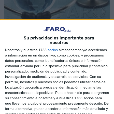
Su privacidad es importante para
nosotros
Nosotros y nuestros 1733
socios
almacenamos y/o accedemos
Cada 7 de abril se conmemora el Día Mundial de la Salud,
a información en un dispositivo, como cookies, y procesamos
coincidiendo con el aniversario de la fundación de la OMS
datos personales, como identificadores únicos e información
estándar enviada por un dispositivo para publicidad y contenido
en 1948. Todos los años se elige un tema relacionado con
personalizado, medición de publicidad y contenido,
un problema de salud pública. El elegido en 2014 es el de
investigación de audiencia y desarrollo de servicios.
Con su
las enfermedades transmitidas por vectores y el lema,
permiso, nosotros y nuestros socios podemos utilizar datos de
Pequeñas picaduras, grandes amenazas.
localización geográfica precisa e identificación mediante las
características de dispositivos. Puede hacer clic para otorgarnos
Los vectores son organismos que transmiten patógenos de
su consentimiento a nosotros y a nuestros 1733 socios para
que llevemos a cabo el procesamiento previamente descrito. De
una persona o animal infectado a otro. Las enfermedades
forma alternativa, puede acceder a información más detallada y
vectoriales son las ocasionadas por estos patógenos en el
cambiar sus preferencias antes de otorgar o negar su