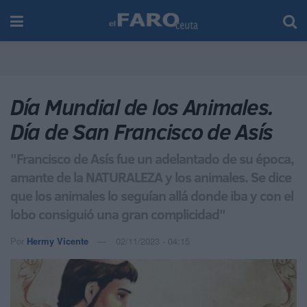
Día Mundial de los Animales.
Día de San Francisco de Asís
"Francisco de Asís fue un adelantado de su época,
amante de la NATURALEZA y los animales. Se dice
que los animales lo seguían allá donde iba y con el
lobo consiguió una gran complicidad"
Por
Hermy Vicente
02/11/2023 - 04:15