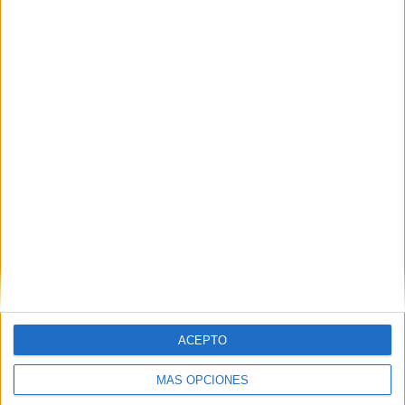
la particularidad que se llama como yo, Hermy. Es bonito
verlos a los cuatro juntos.
ACEPTO
MÁS OPCIONES