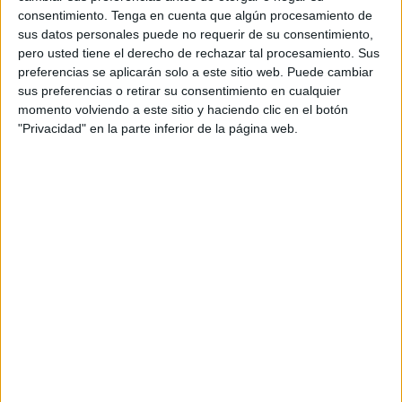
consentimiento.
Tenga en cuenta que algún procesamiento de
residentes de la “Residencia Gerón” fuimos a la
sus datos personales puede no requerir de su consentimiento,
“Asociación Protectora” para pasar un buen rato entre los
pero usted tiene el derecho de rechazar tal procesamiento. Sus
animales, sobre todo, perros. Fue muy gratificante estar allí
preferencias se aplicarán solo a este sitio web. Puede cambiar
y sentir la necesidad que los animales tienen de ser
sus preferencias o retirar su consentimiento en cualquier
momento volviendo a este sitio y haciendo clic en el botón
acariciados. Ellos se acercaban a nosotros incluso para
"Privacidad" en la parte inferior de la página web.
jugar. El día nos acompañó climatológicamente hablando y
nos sentimos felices de estar allí. Por aquel entonces, yo
escribí un artículo para este periódico, El Faro, siendo
publicado más adelante.
En el Día Internacional del Perro que se celebró el 21 de
julio, también escribí un artículo para este periódico. En él
contaba diferentes historias de perros, basadas en hechos
reales, así como recordaba películas en las que los
protagonistas eran Perros.
Pero en esta ocasión, hablaré de otros animales cuyas
historias me llegaron al corazón. Cuando era adolescente,