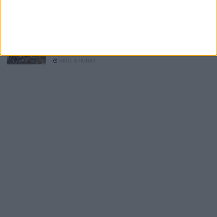
El inicio del curso escolar este año… con
sabor a pérdida
HACE 6 HORAS
La factura
HACE 6 HORAS