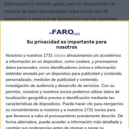
todos perros (y también gatos) para la recuperación de
muchos de ellos abandonados (¡Qué bonito son de
pequeños!) y para que se familiaricen con las personas
que van a ser sus amos. Gracias anticipadas a la
presidenta de la Asociación, Sandra López, por la bonita
labor que está realizando desde hace relativamente poco
Su privacidad es importante para
nosotros
tiempo. A ella le comenté que mi madre, María Luisa lópez
Guerrero (que ya no está entre nosotros) fue socia
Nosotros y nuestros 1731
socios
almacenamos y/o accedemos
a información en un dispositivo, como cookies, y procesamos
fundadora de la Protectora junto a otras tres personas en el
datos personales, como identificadores únicos e información
año 1982. Gracias al alcalde en funciones en aquella
estándar enviada por un dispositivo para publicidad y contenido
época, Fraiz Armada, se consiguió un terreno en la
personalizado, medición de publicidad y contenido,
Barriada Postigo, para acoger a los muchos perros y gatos
investigación de audiencia y desarrollo de servicios.
Con su
permiso, nosotros y nuestros socios podemos utilizar datos de
sin dueños. Me gustaría que a mi madre le pusieran una
localización geográfica precisa e identificación mediante las
placa en “San Amaro” junto a Dorita y África Aguilar,
características de dispositivos. Puede hacer clic para otorgarnos
fallecidas hace años. Mi madre trabajó mucho por y para
su consentimiento a nosotros y a nuestros 1731 socios para
los animales.
que llevemos a cabo el procesamiento previamente descrito. De
forma alternativa, puede acceder a información más detallada y
Tal día como el 4 de octubre de 2022, un grupo de
cambiar sus preferencias antes de otorgar o negar su