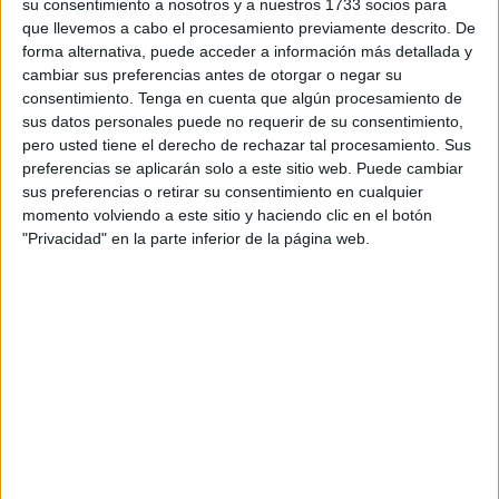
La Federación Hindú de España estuvo representada por
su consentimiento a nosotros y a nuestros 1733 socios para
su presidente, el sacerdote hindú Juan Carlos
que llevemos a cabo el procesamiento previamente descrito. De
forma alternativa, puede acceder a información más detallada y
Ramchandani (Krishna Kripa Dasa). El acto comenzó con
cambiar sus preferencias antes de otorgar o negar su
la melodía de los himnos de España y la India, le siguieron
consentimiento.
Tenga en cuenta que algún procesamiento de
unas palabras del Embajador de la India en España Su
sus datos personales puede no requerir de su consentimiento,
Excelencia: Venkatesh Varma. El gobierno de España
pero usted tiene el derecho de rechazar tal procesamiento. Sus
preferencias se aplicarán solo a este sitio web. Puede cambiar
estuvo representado por Don Fidel Sendagorta Gómez,
sus preferencias o retirar su consentimiento en cualquier
director general para el norte de América, Asia y Pacifico.
momento volviendo a este sitio y haciendo clic en el botón
"Privacidad" en la parte inferior de la página web.
Ambos dignatarios hablaron del buen estado de las
relaciones bilaterales entre la India y España, la
cooperación en la creación de infraestructuras, turismo,
cultura etc. Después, todos los asistentes pudieron
degustar una variedad de platos típicos de la cocina india,
y el acto estuvo amenizado por música en directo de un
dúo de sitar y flauta.
Ramchandani tuvo la oportunidad de conversar con el sr.