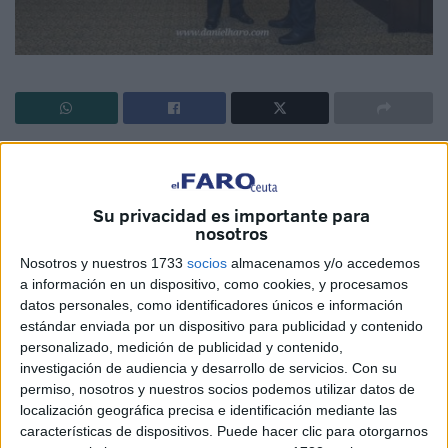
El viernes 26 de enero se celebró el 69 aniversario de la
proclamación de la India como república. La Embajada de
la India en España organizó un evento para conmemorar
Su privacidad es importante para
nosotros
tan importante efeméride el Hotel Intercontinental de
Madrid.
Nosotros y nuestros 1733
socios
almacenamos y/o accedemos
a información en un dispositivo, como cookies, y procesamos
Al acto asistieron embajadores y representantes de las
datos personales, como identificadores únicos e información
diferentes legaciones diplomáticas representadas en
estándar enviada por un dispositivo para publicidad y contenido
personalizado, medición de publicidad y contenido,
nuestro país, políticos, personalidades del mundo de la
investigación de audiencia y desarrollo de servicios.
Con su
cultura, miembros de la comunidad india y líderes de
permiso, nosotros y nuestros socios podemos utilizar datos de
diferentes confesiones religiosas.
localización geográfica precisa e identificación mediante las
características de dispositivos. Puede hacer clic para otorgarnos