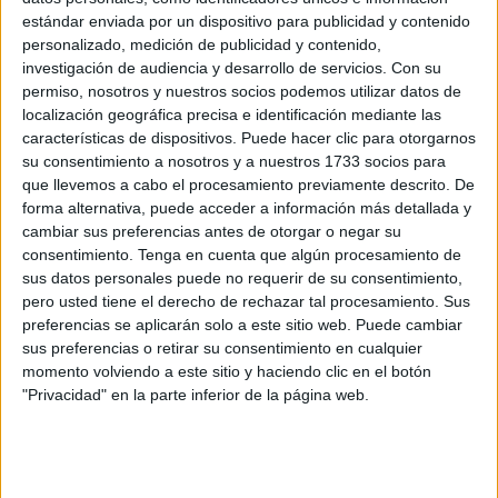
estándar enviada por un dispositivo para publicidad y contenido
A esto hay que sumar la grandísima red de cuentas y
personalizado, medición de publicidad y contenido,
investigación de audiencia y desarrollo de servicios.
Con su
páginas en internet dedicadas a sembrar el odio y
permiso, nosotros y nuestros socios podemos utilizar datos de
cosechar la violencia. Desde Jóvenes por la Dignidad
localización geográfica precisa e identificación mediante las
solicitamos a los medios de comunicación a que revisen
características de dispositivos. Puede hacer clic para otorgarnos
su papel en el discurso del odio y a los perfiles de las
su consentimiento a nosotros y a nuestros 1733 socios para
que llevemos a cabo el procesamiento previamente descrito. De
redes sociales a que frenen la propagación de la
forma alternativa, puede acceder a información más detallada y
islamofobia, pues ciertos argumentos recurren a la
cambiar sus preferencias antes de otorgar o negar su
desinformación y acaban trasladando una percepción
consentimiento.
Tenga en cuenta que algún procesamiento de
negativa entre el público de lo que es realmente el islam.
sus datos personales puede no requerir de su consentimiento,
pero usted tiene el derecho de rechazar tal procesamiento. Sus
Está claro que hay intereses políticos y económicos detrás
preferencias se aplicarán solo a este sitio web. Puede cambiar
sus preferencias o retirar su consentimiento en cualquier
de este fenómeno, haciendo auténtica la máxima de
momento volviendo a este sitio y haciendo clic en el botón
“Desde que se inventó la imprenta, la ‘libertad de prensa’
"Privacidad" en la parte inferior de la página web.
es la voluntad del dueño de la imprenta”. Para entender
qué es la islamofobia y su origen debemos hacer un
análisis interseccional y decolonial, trasladándonos a una
historia social. El término tiene su origen en la Francia del