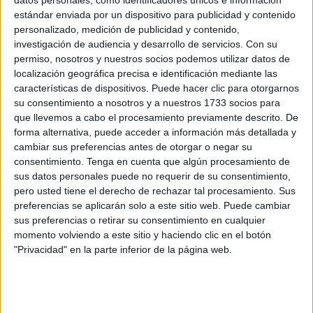
La UNESCO señala que es una de las herramientas más
estándar enviada por un dispositivo para publicidad y contenido
potentes para sacar de la pobreza a los niños y adultos
personalizado, medición de publicidad y contenido,
marginados, así como un catalizador para garantizar otros
investigación de audiencia y desarrollo de servicios.
Con su
permiso, nosotros y nuestros socios podemos utilizar datos de
derechos humanos. Señala cuatro pilares fundamentales:
localización geográfica precisa e identificación mediante las
educación a lo largo de la vida se basa en cuatro pilares:
características de dispositivos. Puede hacer clic para otorgarnos
aprender a conocer, aprender a hacer, aprender a vivir
su consentimiento a nosotros y a nuestros 1733 socios para
juntos, aprender a ser.
que llevemos a cabo el procesamiento previamente descrito. De
forma alternativa, puede acceder a información más detallada y
Educar para la trascendencia, debe ser comprendido y
cambiar sus preferencias antes de otorgar o negar su
consentimiento.
Tenga en cuenta que algún procesamiento de
asumido por los actores educativos y plasmado en el
sus datos personales puede no requerir de su consentimiento,
currículo para que los cuatro pilares adquieran una
pero usted tiene el derecho de rechazar tal procesamiento. Sus
dimensión más humanista y contribuyan realmente a la
preferencias se aplicarán solo a este sitio web. Puede cambiar
humanización.
sus preferencias o retirar su consentimiento en cualquier
momento volviendo a este sitio y haciendo clic en el botón
En la actualidad 250 millones de niños entre 6 y 18 años
"Privacidad" en la parte inferior de la página web.
en todo el mundo están sin escolarizar.
Persisten las disparidades de género en materia de