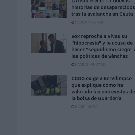
La lista crece: 11 nuevas
historias de desaparecido
tras la avalancha en Ceuta
HACE 6 MINUTOS
Vox reprocha a Vivas su
"hipocresía" y le acusa de
hacer "seguidismo ciego" 
las políticas de Sánchez
HACE 38 MINUTOS
CCOO exige a Servilimpce
que explique cómo ha
valorado las entrevistas de
la bolsa de Guardería
HACE 1 HORA