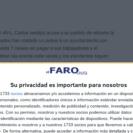
l 45%. Carlos verdejo acusa a su partido de retirarle la
rados han costado un potosí a un ayuntamiento con
stá 7 meses sin pagar a sus trabajadores y el
bian las aceras siete veces y los viandantes siguen
a del ferrocarril recién estrenada tiene goteras por todas
. Un ida y vuelta en coche de Algeciras a Ceuta cuesta
o. Los pisos de EMVICESA son adquiridos por gente
Su privacidad es importante para nosotros
o de negocio con ellos. El Consejo de Gobierno ha
millones de euros para conseguir que el Parque de Santa
s 1733
socios
almacenamos y/o accedemos a información en un disposit
sonales, como identificadores únicos e información estándar enviada 
 se prometió hace 8 años; ahora es un erial en el que
ntenido personalizado, medición de publicidad y contenido, investigaci
cuenta al dinero gastado: " Pío Pío que yo no he sido"
os.
Con su permiso, nosotros y nuestros socios podemos utilizar datos 
o macetas y flores de los jardines. Un asesor del
identificación mediante las características de dispositivos. Puede hacer
llamado a declarar ante el juez al encontrarse un carnet
ntimiento a nosotros y a nuestros 1733 socios para que llevemos a ca
. De forma alternativa, puede acceder a información más detallada y 
 Un alto cargo de la Dirección Provincial de Educación