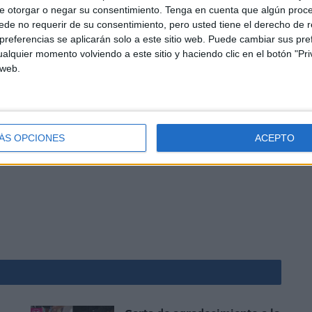
e otorgar o negar su consentimiento.
Tenga en cuenta que algún proc
ome posesión. Cientos de ciudadanos están
de no requerir de su consentimiento, pero usted tiene el derecho de r
 año. Se descubre que un profesor está afiliado a 5
referencias se aplicarán solo a este sitio web. Puede cambiar sus pref
da. Se gastan un dineral en el parque de perros y nadie
alquier momento volviendo a este sitio y haciendo clic en el botón "Pri
 web.
sto.
o está sembrado y se ha currado este día de los
ÁS OPCIONES
ACEPTO