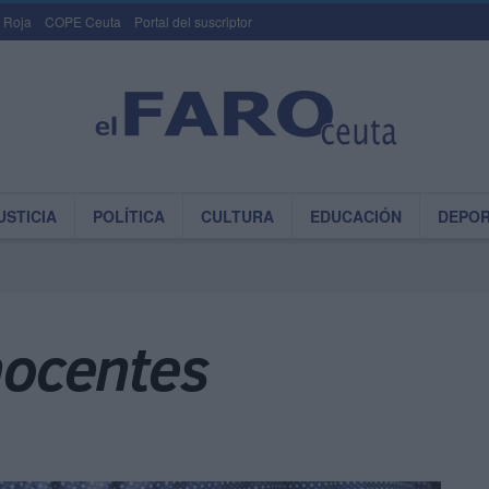
 Roja
COPE Ceuta
Portal del suscriptor
USTICIA
POLÍTICA
CULTURA
EDUCACIÓN
DEPO
Inocentes