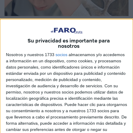
Imagen de archivo
Su privacidad es importante para
nosotros
Hoy me he levantado con fiebre, tos, mocos, garganta
Nosotros y nuestros 1733
socios
almacenamos y/o accedemos
inflamada, voz ronca y tono vital por los suelos.
a información en un dispositivo, como cookies, y procesamos
datos personales, como identificadores únicos e información
He decidido quedarme en la cama; menos mal que ya
estándar enviada por un dispositivo para publicidad y contenido
personalizado, medición de publicidad y contenido,
llevo en el cuerpo las cuatro vacunas del Covid, la de la
investigación de audiencia y desarrollo de servicios.
Con su
gripe A, gripe común y la del herpes zóster. Aunque mi
permiso, nosotros y nuestros socios podemos utilizar datos de
organismo parece pertrechado a prueba de bombas
localización geográfica precisa e identificación mediante las
compruebo que soy vulnerable.
características de dispositivos. Puede hacer clic para otorgarnos
su consentimiento a nosotros y a nuestros 1733 socios para
Te das cuenta de la soledad cuando necesitas a alguien
que llevemos a cabo el procesamiento previamente descrito. De
que te traiga un zumo de naranja, que vaya a la farmacia
forma alternativa, puede acceder a información más detallada y
cambiar sus preferencias antes de otorgar o negar su
por aspirinas, que caliente un vaso de leche o te traiga un