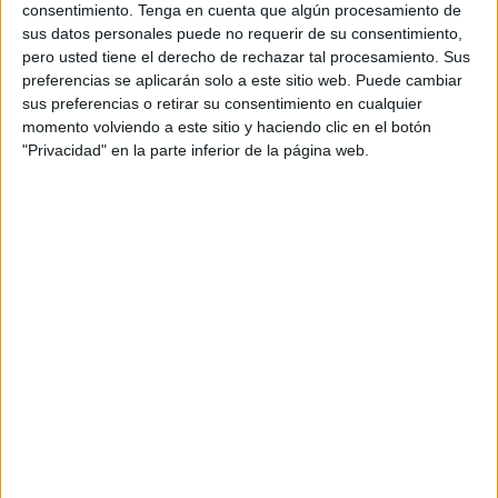
consentimiento.
Tenga en cuenta que algún procesamiento de
caldo aunque sea de tetrabrik.
sus datos personales puede no requerir de su consentimiento,
pero usted tiene el derecho de rechazar tal procesamiento. Sus
Tengo fiebre, estoy con mi perro y en la inmensidad del
preferencias se aplicarán solo a este sitio web. Puede cambiar
silencio escucho a los que sufren todos los días del
sus preferencias o retirar su consentimiento en cualquier
abandono, a los que ya no esperan que toquen el timbre
momento volviendo a este sitio y haciendo clic en el botón
"Privacidad" en la parte inferior de la página web.
para ver qué necesitan, a los que no tienen ánimo ni para
llamar por teléfono pues siempre comunica o no atienden
a la llamada.
Somos una sociedad deshabitada, aunque en las calles,
en el barrio, en el edificio vivan cientos de personas. No
los conocemos, nunca le hemos preguntado el nombre a
las personas que tenemos al otro lado de la pared o los
que viven puerta con puerta. Guardamos una intimidad
que se volverá enemiga porque ocultará nuestra
existencia.
Somos lo que somos gracias a los demás; si no nos