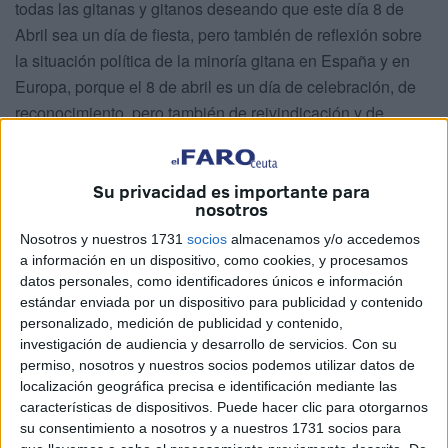
todas las gitanas y gitanos deseando que este día 8 de
Abril sea un día de fiesta, pero también de reflexión sobre
la situación política de la minoría gitana en España y en
Europa, porque el 8 de abril es un día de celebración, de
reconocimiento, pero también de reivindicación y de
compromiso de lo mucho que queda por hacer.
En este sentido queremos reiterar un año más nuestro
Su privacidad es importante para
compromiso con el Pueblo Gitano y con sus
nosotros
reivindicaciones históricas que pasan por un mayor
Nosotros y nuestros 1731
socios
almacenamos y/o accedemos
reconocimiento y presencia en las Instituciones para
a información en un dispositivo, como cookies, y procesamos
defender con voz propia la justa causa de la igualdad. En
datos personales, como identificadores únicos e información
este sentido, tal y como nos comprometimos en nuestro
estándar enviada por un dispositivo para publicidad y contenido
programa electoral de las pasadas elecciones generales,
personalizado, medición de publicidad y contenido,
reiteramos nuestro firme compromiso de:
investigación de audiencia y desarrollo de servicios.
Con su
permiso, nosotros y nuestros socios podemos utilizar datos de
• Impulsar la creación de la Delegación del Gobierno para
localización geográfica precisa e identificación mediante las
el Pueblo Gitano como órgano político y adminis- trativo de
características de dispositivos. Puede hacer clic para otorgarnos
coordinación de las acciones del gobierno para la
su consentimiento a nosotros y a nuestros 1731 socios para