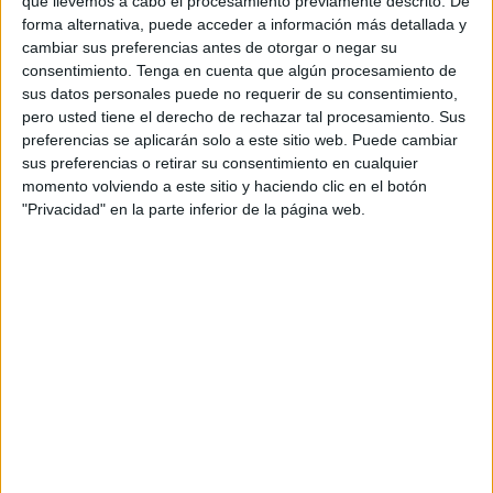
población gitana y de colaboración con el resto de
que llevemos a cabo el procesamiento previamente descrito. De
forma alternativa, puede acceder a información más detallada y
administraciones públicas autonómicas y locales para
cambiar sus preferencias antes de otorgar o negar su
promover políticas de desarrollo de la comunidad gitana.
consentimiento.
Tenga en cuenta que algún procesamiento de
• Elaborar un Libro Blanco sobre la discriminación y para
sus datos personales puede no requerir de su consentimiento,
la Inclusión Social del Pueblo Gitano, que establezca una
pero usted tiene el derecho de rechazar tal procesamiento. Sus
preferencias se aplicarán solo a este sitio web. Puede cambiar
nueva Estrategia Nacional de Inclusión de la Población
sus preferencias o retirar su consentimiento en cualquier
Gitana, ampliando sus ejes de intervención actua- les
momento volviendo a este sitio y haciendo clic en el botón
(vivienda, salud, empleo y educación) a los ámbitos de la
"Privacidad" en la parte inferior de la página web.
cultura y la lucha contra la romofobia.
• Apoyar la creación del European Romani Institute (ERI),
el proyecto del Instituto de Cultura Gitana Europeo. En
este sentido, se impulsará desde el Gobierno de España la
promoción, reconocimiento y apoyo del romanó, como
expresión de la lengua y cultura del pueblo gitano, de
acuerdo con los instrumentos internacionales ratificados
por España en este ámbito.
Igualmente queremos aplaudir los avances conseguidos
en estos años por el Consejo Estatal del Pueblo Gitano y