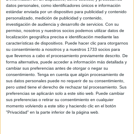
manifestación de
fe
,
unidad
y
tradición
que dejó una
datos personales, como identificadores únicos e información
huella profunda entre los presentes.
estándar enviada por un dispositivo para publicidad y contenido
personalizado, medición de publicidad y contenido,
Esta imagen tan querida por los residentes permanece
investigación de audiencia y desarrollo de servicios.
Con su
habitualmente en una pequeña
capilla
ubicada en la
permiso, nosotros y nuestros socios podemos utilizar datos de
misma barriada, donde es cuidada con esmero.
localización geográfica precisa e identificación mediante las
características de dispositivos. Puede hacer clic para otorgarnos
La devoción por la Virgen del Carmen es una constante
su consentimiento a nosotros y a nuestros 1733 socios para
que llevemos a cabo el procesamiento previamente descrito. De
entre los vecinos, que la veneran con un cariño que va
forma alternativa, puede acceder a información más detallada y
más allá de lo religioso: es símbolo de
protección
,
cambiar sus preferencias antes de otorgar o negar su
identidad
y
esperanza
para muchos de ellos.
consentimiento.
Tenga en cuenta que algún procesamiento de
sus datos personales puede no requerir de su consentimiento,
Desde las primeras horas de la tarde, se podía ver cómo
pero usted tiene el derecho de rechazar tal procesamiento. Sus
empezaban a llegar personas al entorno de la capillita.
preferencias se aplicarán solo a este sitio web. Puede cambiar
sus preferencias o retirar su consentimiento en cualquier
La
ilusión
, los
nervios
y el deseo de compartir el
momento volviendo a este sitio y haciendo clic en el botón
"Privacidad" en la parte inferior de la página web.
momento eran visibles en sus rostros. Muchos de ellos
vestían camisetas personalizadas, con la imagen de la
Virgen y la frase “
Salve, Reina de los mares
”, un gesto de