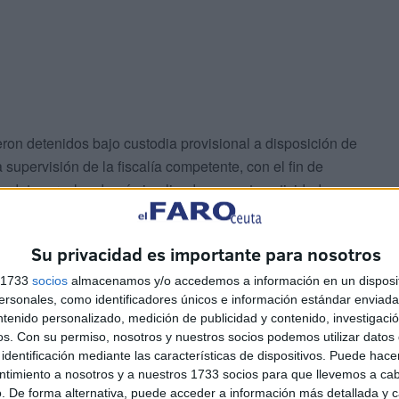
on detenidos bajo custodia provisional a disposición de
 supervisión de la fiscalía competente, con el fin de
 y detener a los demás implicados en esta actividad
Su privacidad es importante para nosotros
s 1733
socios
almacenamos y/o accedemos a información en un disposit
sonales, como identificadores únicos e información estándar enviada 
aron la oportunidad para
robar
parte de lo que estaba
ntenido personalizado, medición de publicidad y contenido, investigaci
on ayuda humanitaria para las víctimas del terremoto
os.
Con su permiso, nosotros y nuestros socios podemos utilizar datos 
identificación mediante las características de dispositivos. Puede hacer
ntimiento a nosotros y a nuestros 1733 socios para que llevemos a ca
. De forma alternativa, puede acceder a información más detallada y 