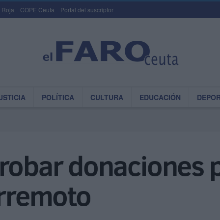
 Roja
COPE Ceuta
Portal del suscriptor
USTICIA
POLÍTICA
CULTURA
EDUCACIÓN
DEPO
robar donaciones p
erremoto