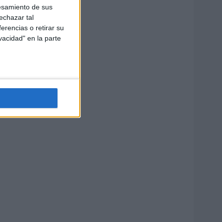
esamiento de sus
echazar tal
erencias o retirar su
vacidad" en la parte