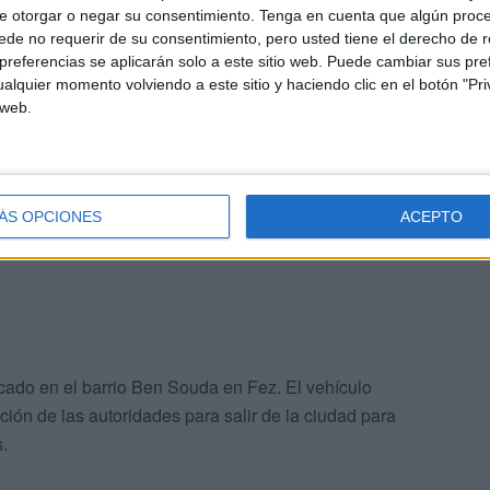
e otorgar o negar su consentimiento.
Tenga en cuenta que algún proc
de no requerir de su consentimiento, pero usted tiene el derecho de r
referencias se aplicarán solo a este sitio web. Puede cambiar sus pref
alquier momento volviendo a este sitio y haciendo clic en el botón "Pri
 web.
uridad, tras la denuncia de quienes se dieron cuenta
zaron a apoderarse de varios materiales que se
ndo que nadie se iba a percatar.
ÁS OPCIONES
ACEPTO
cado en el barrio Ben Souda en Fez. El vehículo
ción de las autoridades para salir de la ciudad para
.