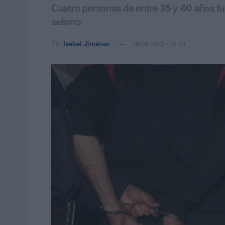
Cuatro personas de entre 35 y 40 años fu
seísmo
Por
Isabel Jiménez
18/09/2023 - 21:21