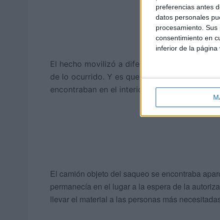
preferencias antes d
datos personales pue
procesamiento. Sus p
consentimiento en cu
inferior de la página
El hecho movilizó a diferentes fuerzas de seg
de lo ocurrido. Y es que desconocidos comen
encontraban en el interior del vehículo creye
M
El camión objeto del saqueo se encontraba apar
permanecía en el lugar a la espera de la autoriza
llevar el material a las personas más necesitadas