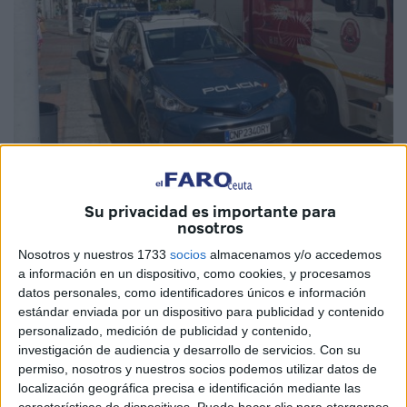
Imagen de archivo
Su privacidad es importante para
nosotros
Nosotros y nuestros 1733
socios
almacenamos y/o accedemos
a información en un dispositivo, como cookies, y procesamos
Agentes de la
Policía Nacional
de la Jefatura Superior de
datos personales, como identificadores únicos e información
Policía de Ceuta han detenido a un hombre de 23 años por
estándar enviada por un dispositivo para publicidad y contenido
un delito de daños, después de haber quemado la puerta
personalizado, medición de publicidad y contenido,
investigación de audiencia y desarrollo de servicios.
Con su
de la casa de su
vecina
en
Manzanera
.
permiso, nosotros y nuestros socios podemos utilizar datos de
localización geográfica precisa e identificación mediante las
Los hechos se produjeron la madrugada del 19 de
características de dispositivos. Puede hacer clic para otorgarnos