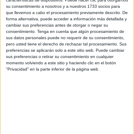
septiembre, cuando una mujer se encontraba en su
su consentimiento a nosotros y a nuestros 1733 socios para
vivienda y una persona procedió a incendiar la puerta de
que llevemos a cabo el procesamiento previamente descrito. De
su domicilio.
forma alternativa, puede acceder a información más detallada y
cambiar sus preferencias antes de otorgar o negar su
A las 06:00 horas un vecino llamo al timbre de la vivienda
consentimiento.
Tenga en cuenta que algún procesamiento de
sus datos personales puede no requerir de su consentimiento,
y en voz alta empezó a preguntar por la hija de la
pero usted tiene el derecho de rechazar tal procesamiento. Sus
propietaria. La mujer, por miedo, no abrió la puerta y
preferencias se aplicarán solo a este sitio web. Puede cambiar
observó que esta persona se había marchado.
sus preferencias o retirar su consentimiento en cualquier
momento volviendo a este sitio y haciendo clic en el botón
A los diez minutos escuchó ruidos en su puerta,
"Privacidad" en la parte inferior de la página web.
observando al mismo vecino portando bolsas de plástico
en cuyo interior parecía haber ropa.
Tras apagarse la luz del rellano la mujer pensó que esta
persona se había marchado notando minutos después un
fuerte olor a humo.
Al cerciorarse de que el olor no procedía de su casa abrió
la puerta y observó que las llamas habían afectado a la