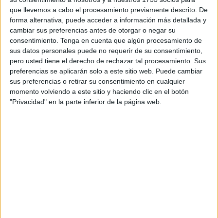
que llevemos a cabo el procesamiento previamente descrito. De
organización criminal.
forma alternativa, puede acceder a información más detallada y
cambiar sus preferencias antes de otorgar o negar su
Tal y como explica la Jefatura Superior en una nota de
consentimiento.
Tenga en cuenta que algún procesamiento de
prensa, la investigación comenzó en el mes de mayo de
sus datos personales puede no requerir de su consentimiento,
2020 cuando responsables de una mercantil de
pero usted tiene el derecho de rechazar tal procesamiento. Sus
teléfono/televisión detectaron y denunciaron la existencia
preferencias se aplicarán solo a este sitio web. Puede cambiar
de un complejo entramado de servidores y páginas web
sus preferencias o retirar su consentimiento en cualquier
momento volviendo a este sitio y haciendo clic en el botón
que tenían como finalidad construir, mantener y explotar
"Privacidad" en la parte inferior de la página web.
infraestructuras propias para la venta de acceso a
contenidos de una plataforma de televisión. Todo ello de
forma ilícita al no contar con las autorizaciones necesarias
para su difusión.
La Comisaría General de Policía Judicial (Brigada Central
de Fraudes Informáticos), solicitó colaboración a la
Jefatura Superior de Policía Nacional (Unidad de
Delincuencia Económica y Fiscal, Delitos Tecnológicos).
Así, el pasado día 20 agentes de esta Jefatura Superior