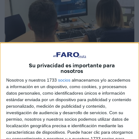
Su privacidad es importante para
nosotros
Nosotros y nuestros 1733
socios
almacenamos y/o accedemos
Imagen de archivo
a información en un dispositivo, como cookies, y procesamos
datos personales, como identificadores únicos e información
estándar enviada por un dispositivo para publicidad y contenido
personalizado, medición de publicidad y contenido,
investigación de audiencia y desarrollo de servicios.
Con su
Agentes de la
Policía Nacional
de la Jefatura Superior de
permiso, nosotros y nuestros socios podemos utilizar datos de
Policía de Ceuta han detenido a un joven como presunto
localización geográfica precisa e identificación mediante las
autor de dos delitos relacionados con
piratear
la
características de dispositivos. Puede hacer clic para otorgarnos
televisión de pago
por IPTV: blanqueo de capitales y
su consentimiento a nosotros y a nuestros 1733 socios para