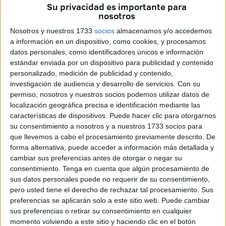
El joven herido, de iniciales M.E., que presentaba graves
Su privacidad es importante para
heridas en la cabeza, está pendiente de evacuación en
nosotros
los próximos días al hospital Puerta del Mar, en Cádiz,
Nosotros y nuestros 1733
socios
almacenamos y/o accedemos
donde se le tratará de las lesiones, entre las que se
a información en un dispositivo, como cookies, y procesamos
incluyen una reconstrucción maxilo-facial, aunque de
datos personales, como identificadores únicos e información
estándar enviada por un dispositivo para publicidad y contenido
momento permanece hospitalizado en Ceuta.
personalizado, medición de publicidad y contenido,
El accidente se produjo en el cruce de la avenida Teniente
investigación de audiencia y desarrollo de servicios.
Con su
Coronel Gautier con la avenida de Lisboa cuando, según
permiso, nosotros y nuestros socios podemos utilizar datos de
los testigos, el vehículo embistió a la moto. El conductor
localización geográfica precisa e identificación mediante las
características de dispositivos. Puede hacer clic para otorgarnos
del coche huyó a la fuga, siendo encontrado el vehículo a
su consentimiento a nosotros y a nuestros 1733 socios para
la altura de la Hípica. Su localización fue posible porque
que llevemos a cabo el procesamiento previamente descrito. De
en el lugar del accidente perdió la matrícula delantera a
forma alternativa, puede acceder a información más detallada y
causa del choque, que recogieron los agentes del suelo
cambiar sus preferencias antes de otorgar o negar su
consentimiento.
Tenga en cuenta que algún procesamiento de
nada más llegar. El suceso ocurrió pocos minutos después
sus datos personales puede no requerir de su consentimiento,
de las 20:00 horas de anoche cuando según testigos
pero usted tiene el derecho de rechazar tal procesamiento. Sus
presenciales e incluso según estimaban los agentes de la
preferencias se aplicarán solo a este sitio web. Puede cambiar
Policía Local, el conductor de un coche ‘Volkswagen’ y del
sus preferencias o retirar su consentimiento en cualquier
momento volviendo a este sitio y haciendo clic en el botón
modelo ‘realizó un giro indebido, brusco y a elevada