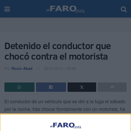
Detenido el conductor que
chocó contra el motorista
Por
Rocío Abad
23/01/2012 - 09:54
El conductor de un vehículo que se dió a la fuga el sábado
por la noche, tras chocar frontalmente con un motorista, ha
sido detenido en las últimas horas por la Policía Nacional,
según ha podido conocer El Faro.