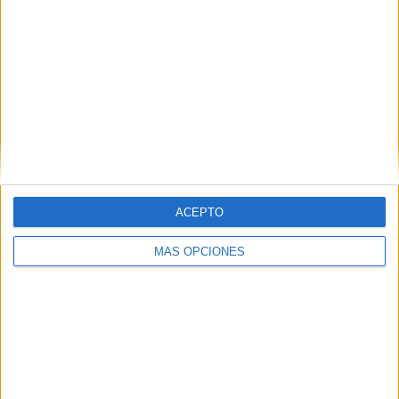
inmigración descontrolada” y reclaman
centros de repatriación fuera de Europa
HACE 2 HORAS
Defensa cancela todos los permisos de
los militares desplegados en Ceuta ante
el riesgo de un nuevo cruce masivo
HACE 2 HORAS
RESET: Spider-Man: Brand New Day
HACE 3 HORAS
ACEPTO
Escribir en caliente (y 2)
MÁS OPCIONES
HACE 3 HORAS