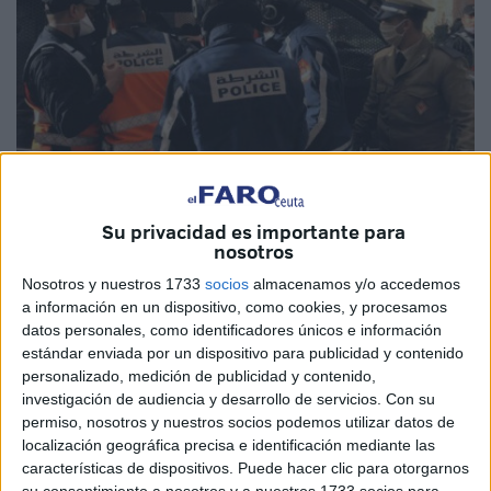
Su privacidad es importante para
nosotros
Imagen de archivo
Nosotros y nuestros 1733
socios
almacenamos y/o accedemos
a información en un dispositivo, como cookies, y procesamos
datos personales, como identificadores únicos e información
estándar enviada por un dispositivo para publicidad y contenido
Los agentes de seguridad de la zona de Tetuán arrestaron
personalizado, medición de publicidad y contenido,
en la noche del pasado domingo a un conocido
rapero e
investigación de audiencia y desarrollo de servicios.
Con su
permiso, nosotros y nuestros socios podemos utilizar datos de
influencer en el norte de Marruecos
, por su presunta
localización geográfica precisa e identificación mediante las
participación en un caso de
agresión en estado de
características de dispositivos. Puede hacer clic para otorgarnos
ebriedad
.