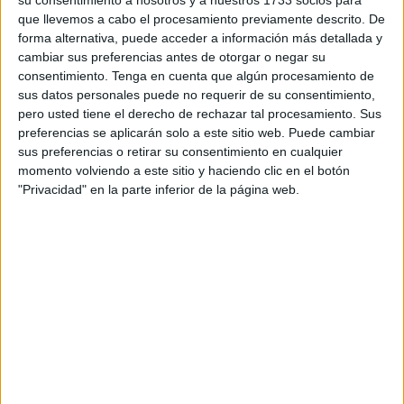
su consentimiento a nosotros y a nuestros 1733 socios para
que llevemos a cabo el procesamiento previamente descrito. De
Según han indicado fuentes locales, de cuya información
forma alternativa, puede acceder a información más detallada y
se ha hecho eco el medio de comunicación online del país
cambiar sus preferencias antes de otorgar o negar su
consentimiento.
Tenga en cuenta que algún procesamiento de
vecino achkayen.com, el sospechoso ha sido puesto bajo
sus datos personales puede no requerir de su consentimiento,
custodia por orden del fiscal competente, a la espera de
pero usted tiene el derecho de rechazar tal procesamiento. Sus
que
concluyan las investigaciones
y se adopte una
preferencias se aplicarán solo a este sitio web. Puede cambiar
decisión oportuna respecto a su procesamiento.
sus preferencias o retirar su consentimiento en cualquier
momento volviendo a este sitio y haciendo clic en el botón
"Privacidad" en la parte inferior de la página web.
Los detalles de la acusación de
agresión
Los detalles del incidente se remontan a un informe
recibido por los servicios de seguridad de esta zona del
norte del reino alauita, sobre una
disputa violenta en el
barrio de Ain Khabbaz
, ubicado en la ciudad de Tetuán.
Asimismo, comentan que el sospechoso fue arrestado en