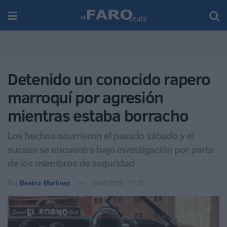
Detenido un conocido rapero
marroquí por agresión
mientras estaba borracho
Los hechos ocurrieron el pasado sábado y el
suceso se encuentra bajo investigación por parte
de los miembros de seguridad
Por
Beatriz Martínez
16/06/2025 - 17:32