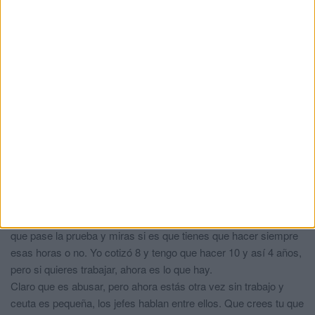
Se está mucho mejor en el paro cobrando ayudas. Si no llega a
ser por la gente de Marruecos las empresas ceuties cerraban
todas. Cuanto daño hacen las ayudas sociales, los paros, las
bolsas de alimento, los pagos de alquileres.
Fidel
comentó:
hace 5 años
Normal, la gente piensa que tiene derechos laborales o algo
parecido, le echa narices y acaba en la calle. Seguid haciendo
caso a los sindicatos pagados por el gobierno y el IBEX35 de
Pablo Iglesias que vais a llegar lejos.
Pepe
comentó:
hace 5 años
3 días de trabajo y ya quería poner sus normas? Te esperas a
que pase la prueba y miras si es que tienes que hacer siempre
esas horas o no. Yo cotizó 8 y tengo que hacer 10 y así 4 años,
pero si quieres trabajar, ahora es lo que hay.
Claro que es abusar, pero ahora estás otra vez sin trabajo y
ceuta es pequeña, los jefes hablan entre ellos. Que crees tu que