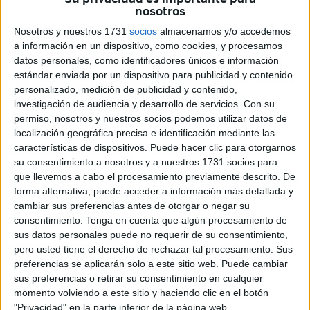
nosotros
presentar una demanda judicial para ver si hay acuerdo, y
si no lo hay pues ya se podrá presentar la demanda ante el
Nosotros y nuestros 1731
socios
almacenamos y/o accedemos
juzgado
”.
a información en un dispositivo, como cookies, y procesamos
datos personales, como identificadores únicos e información
estándar enviada por un dispositivo para publicidad y contenido
personalizado, medición de publicidad y contenido,
Related
Posts
investigación de audiencia y desarrollo de servicios.
Con su
permiso, nosotros y nuestros socios podemos utilizar datos de
Adjudicadas las obras para renovar la
localización geográfica precisa e identificación mediante las
red de agua en las viviendas militares de
características de dispositivos. Puede hacer clic para otorgarnos
la avenida Otero
su consentimiento a nosotros y a nuestros 1731 socios para
que llevemos a cabo el procesamiento previamente descrito. De
HACE 23 SEGUNDOS
forma alternativa, puede acceder a información más detallada y
cambiar sus preferencias antes de otorgar o negar su
Colegios en vez de cuarteles, la solución
consentimiento.
Tenga en cuenta que algún procesamiento de
para acoger menores en Ceuta
sus datos personales puede no requerir de su consentimiento,
HACE 53 MINUTOS
pero usted tiene el derecho de rechazar tal procesamiento. Sus
preferencias se aplicarán solo a este sitio web. Puede cambiar
Marlaska contra las cuerdas tras dejar en
sus preferencias o retirar su consentimiento en cualquier
evidencia al CNI e Información
momento volviendo a este sitio y haciendo clic en el botón
HACE 1 HORA
"Privacidad" en la parte inferior de la página web.