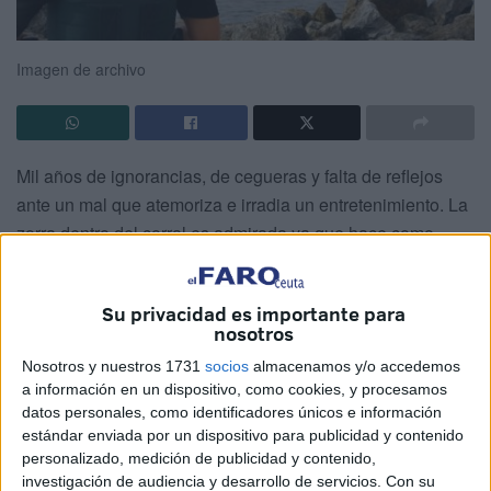
Imagen de archivo
Mil años de ignorancias, de cegueras y falta de reflejos
ante un mal que atemoriza e irradia un entretenimiento. La
zorra dentro del corral es admirada ya que hace como
guardia y no deja que escape ninguna gallina; más eso es
lo que piensa, pero, dentro de la ignorancia, afecta a la
Su privacidad es importante para
convivencia de todos nuestros hombres y mujeres que
nosotros
están dando la talla y hacen lo mejor por esta España.
Nosotros y nuestros 1731
socios
almacenamos y/o accedemos
a información en un dispositivo, como cookies, y procesamos
Primero están los alfareros que hacen el trabajo de antaño
datos personales, como identificadores únicos e información
que ha moldeado un país donde se puede vivir y luego
estándar enviada por un dispositivo para publicidad y contenido
encontrarán cobijo los que puedan ser refugiados, dentro
personalizado, medición de publicidad y contenido,
de una madre inteligente, que querrá tener más hijos, pero
investigación de audiencia y desarrollo de servicios.
Con su