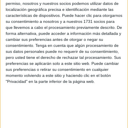
con una convicción semejante a nuestras creencias.
permiso, nosotros y nuestros socios podemos utilizar datos de
localización geográfica precisa e identificación mediante las
Y eso entra dentro de unos patrones, y no por tener odio, ni
características de dispositivos. Puede hacer clic para otorgarnos
su consentimiento a nosotros y a nuestros 1731 socios para
ser de otros padres, sino ver cómo se puede estar dentro
que llevemos a cabo el procesamiento previamente descrito. De
de una casa que solo permite dos personas, y no dos
forma alternativa, puede acceder a información más detallada y
cientos, ya que al final será la guerra por ver quién puede
cambiar sus preferencias antes de otorgar o negar su
estar en la cama y quiénes dormirán en el suelo.
consentimiento.
Tenga en cuenta que algún procesamiento de
sus datos personales puede no requerir de su consentimiento,
¿Cuándo verán con los ojos de analíticos y con ganas de
pero usted tiene el derecho de rechazar tal procesamiento. Sus
preferencias se aplicarán solo a este sitio web. Puede cambiar
no ser tontos?
sus preferencias o retirar su consentimiento en cualquier
momento volviendo a este sitio y haciendo clic en el botón
Qué bonito se ve, desde la lejanía, ser un participe de un
"Privacidad" en la parte inferior de la página web.
mundo tan bueno, que solo basta con tener un poco de
arreos, de dinero y buscar el transporte, adecuado, para
llegar al lugar adecuado y ser admitido y recompensado
por unos descerebrados que no saben lo que es tener
gente diferentes y con ganas de tener cosas, que en sus
países las tienen pagando a altos precios y trabajando