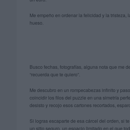
Me empeño en ordenar la felicidad y la tristeza, l
hueso.
Busco fechas, fotografías, alguna nota que me dej
“recuerda que te quiero”.
Me descubro en un rompecabezas infinito y paso 
coincidir los filos del puzzle en una simetría per
desisto y recojo esos cartones recortados, espar
Si logras escaparte de esa cárcel del orden, si 
un sitio seguro, un espacio limitado en el que 