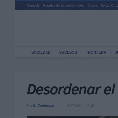
Contacto
Horarios de Barcos by Kikoto
Vuelos
Sorteo Cruz
SOCIEDAD
SUCESOS
FRONTERA
J
Desordenar el
Por
El Cañonazo
03/07/2024 - 04:25