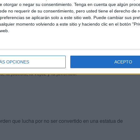
e otorgar o negar su consentimiento.
Tenga en cuenta que algún proc
cado, el impulso valiente de olvidarte del pasado.
de no requerir de su consentimiento, pero usted tiene el derecho de r
tio, ninguna espera, ninguna isla del tesoro. Mezclarte
referencias se aplicarán solo a este sitio web. Puede cambiar sus pref
rieron hace millones de años.
alquier momento volviendo a este sitio y haciendo clic en el botón "Pri
 web.
 mar, en la travesía hacia el cabo de las tormentas es
o hay preguntas, porque no hay metas, porque la
encia.
ÁS OPCIONES
ACEPTO
d, la justicia, la vejez y la juventud.
rden que lucha por no ser convertido en una estatua de