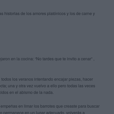
as historias de los amores platónicos y los de carne y
aron en la cocina: “No tardes que te invito a cenar” ,
todos los veranos intentando encajar piezas, hacer
fecta; una y otra vez vuelvo a ello pero todas las veces
cidos en el abismo de la nada.
te empeñas en limar los barrotes que creaste para buscar
todo permanece en un lugar adecuado, volverás a