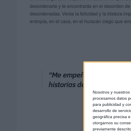
desordenarte y te encontrarás en el desorden de
desordenadas. Verás la felicidad y la tristeza im
entropía, en el caos, en el huracán ciego que arra
"Me empeño en ordenar la f
historias de los amores pl
Nosotros y nuestro
procesamos datos per
para publicidad y co
desarrollo de servici
geográfica precisa e 
otorgarnos su conse
previamente descrito