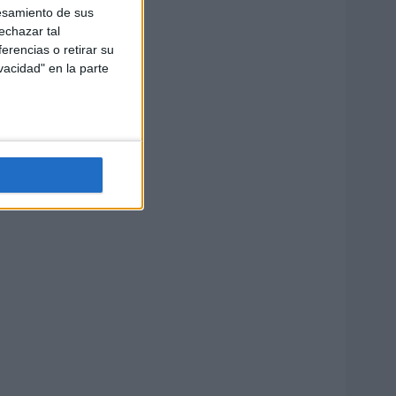
esamiento de sus
echazar tal
erencias o retirar su
vacidad" en la parte