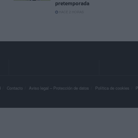
pretemporada
HACE 2 HORAS
d
Contacto
Aviso legal – Protección de datos
Política de cookies
P