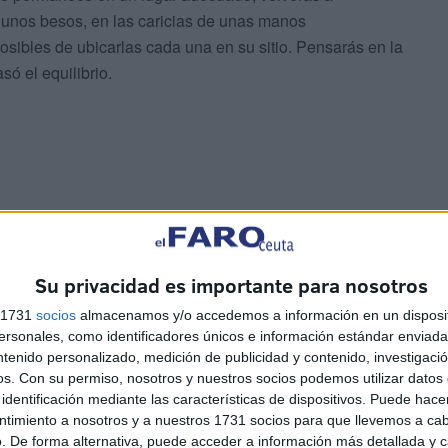
 unos besos, en las caricias de unas manos
posibles de ubicarlas cada una en su sitio. Pensarás en la
só el equilibrio.
elicidad y la tristeza, las
Su privacidad es importante para nosotros
atónicos y los de carne y hueso"
s 1731
socios
almacenamos y/o accedemos a información en un disposit
sonales, como identificadores únicos e información estándar enviada 
ntenido personalizado, medición de publicidad y contenido, investigaci
os.
Con su permiso, nosotros y nuestros socios podemos utilizar datos 
identificación mediante las características de dispositivos. Puede hacer
ntimiento a nosotros y a nuestros 1731 socios para que llevemos a ca
. De forma alternativa, puede acceder a información más detallada y 