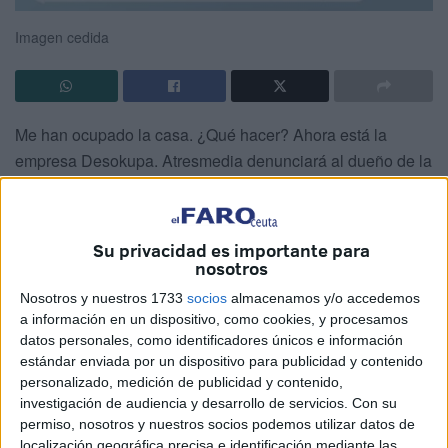
Imagen cedida
Me han ocupado la casa. ¿Qué hacer? Ahora está la
empresa Desokupa. Atresmedia denunciará al dueño de la
empresa Desokupa, Daniel Esteve, nominado al premio
Nobel de la Paz, mediador extraordinario, paradigma de la
no violencia y candidato a subir a los altares por su
Su privacidad es importante para
benevolencia extraordinaria. Es capaz de convencer al
nosotros
mismísimo diablo para que sea bueno y a Aníbal Lecter
Nosotros y nuestros 1733
socios
almacenamos y/o accedemos
para que deje de comerse a la gente cruda.
a información en un dispositivo, como cookies, y procesamos
datos personales, como identificadores únicos e información
Desokupa cuenta con abogados expertos en el tema pero,
estándar enviada por un dispositivo para publicidad y contenido
sobre todo, agentes atletas expertos en artes marciales o
personalizado, medición de publicidad y contenido,
investigación de audiencia y desarrollo de servicios.
Con su
ex miembros de fuerzas y cuerpos de seguridad del
permiso, nosotros y nuestros socios podemos utilizar datos de
Estado, habituados a gestionar situaciones arriesgadas y
localización geográfica precisa e identificación mediante las