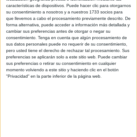
de alta tensión.
características de dispositivos. Puede hacer clic para otorgarnos
su consentimiento a nosotros y a nuestros 1733 socios para
Hasta aquí todo bien. Bravo por la empresa.
que llevemos a cabo el procesamiento previamente descrito. De
forma alternativa, puede acceder a información más detallada y
La pinta de matones a sueldo, chulos de barrio y sicarios
cambiar sus preferencias antes de otorgar o negar su
son prejuicios de los rojos que defienden a los Okupas por
consentimiento.
Tenga en cuenta que algún procesamiento de
sus datos personales puede no requerir de su consentimiento,
ser unos golfos como ellos.
pero usted tiene el derecho de rechazar tal procesamiento. Sus
preferencias se aplicarán solo a este sitio web. Puede cambiar
Tanta fama y acogida social tiene este señor que el
sus preferencias o retirar su consentimiento en cualquier
Sindicato Unificado de Policía (SUP) ha anunciado este
momento volviendo a este sitio y haciendo clic en el botón
domingo un acuerdo de “formación” en “defensa personal”
"Privacidad" en la parte inferior de la página web.
para 30.000 policías que impartirá la empresa de
desalojos Desokupa.
¿Cómo puede ser que un señor tan justo y ecuánime haya
sido denunciado por “delito de amenazas y coacciones»”
contra trabajadores del programa ‘Equipo de
Investigación’?