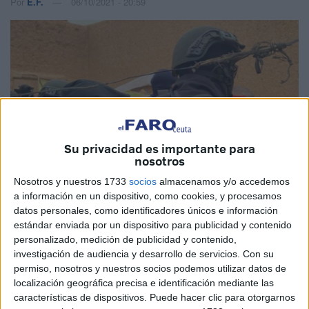
Por
E.F.
06/10/2021 - 20:59
Su privacidad es importante para
nosotros
Nosotros y nuestros 1733
socios
almacenamos y/o accedemos
a información en un dispositivo, como cookies, y procesamos
datos personales, como identificadores únicos e información
estándar enviada por un dispositivo para publicidad y contenido
Imagen de archivo
personalizado, medición de publicidad y contenido,
investigación de audiencia y desarrollo de servicios.
Con su
permiso, nosotros y nuestros socios podemos utilizar datos de
localización geográfica precisa e identificación mediante las
Las autoridades marroquíes desmantelaron esta
características de dispositivos. Puede hacer clic para otorgarnos