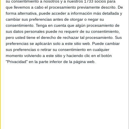
su consentimiento a nosotros y a nuestros 1733 socios para
madrugada en Tánger una célula yihadista leal al Daesh
que llevemos a cabo el procesamiento previamente descrito. De
(Estado Islámico) formada por cinco jóvenes de entre 22 y
forma alternativa, puede acceder a información más detallada y
28 años que poseían elementos para fabricar artefactos
cambiar sus preferencias antes de otorgar o negar su
con el objetivo de hacerlos explotar en comisarías o
consentimiento.
Tenga en cuenta que algún procesamiento de
sus datos personales puede no requerir de su consentimiento,
tiendas con clientela extranjera.
pero usted tiene el derecho de rechazar tal procesamiento. Sus
preferencias se aplicarán solo a este sitio web. Puede cambiar
Según informa la Oficina Central de Investigación Judicial
sus preferencias o retirar su consentimiento en cualquier
-órgano antiterrorista marroquí- en un comunicado, la
momento volviendo a este sitio y haciendo clic en el botón
operación la llevaron a cabo fuerzas especiales y entre los
"Privacidad" en la parte inferior de la página web.
arrestados se encuentra el presunto emir de la célula.
Este supuesto cabecilla mostró, según la nota, una
resistencia violenta a los agentes y se le atribuye una
ideología radical islámica takfiri, lo mismo que a los otros
cuatro detenidos, que tenían, afirman las autoridades
marroquíes, un proyecto terrorista "con extensiones
transnacionales".
En el registro de la casa del líder del grupo se encontraron