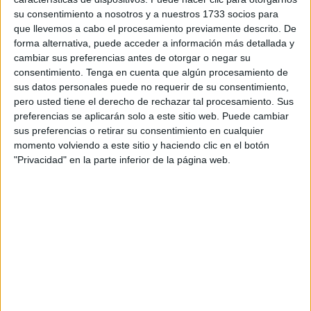
su consentimiento a nosotros y a nuestros 1733 socios para
sospecha de estar asociada a una red criminal activa en el
que llevemos a cabo el procesamiento previamente descrito. De
tráfico internacional de estupefacientes y sustancias
forma alternativa, puede acceder a información más detallada y
psicotrópicas, tal y como informa
Tanja24.com
.
cambiar sus preferencias antes de otorgar o negar su
consentimiento.
Tenga en cuenta que algún procesamiento de
El sospechoso fue detenido inmediatamente después de
sus datos personales puede no requerir de su consentimiento,
su llegada en un buque procedente del puerto de
pero usted tiene el derecho de rechazar tal procesamiento. Sus
Algeciras, en España. De la inspección realizada en el
preferencias se aplicarán solo a este sitio web. Puede cambiar
sus preferencias o retirar su consentimiento en cualquier
interior del camión que conducía resultó la incautación de
momento volviendo a este sitio y haciendo clic en el botón
17.715 comprimidos de anestésicos médicos del tipo
"Privacidad" en la parte inferior de la página web.
Rivotril.
El sospechoso fue puesto en prisión preventiva, sujeto al
registro realizado por la autoridad estatal de la Policía
Judicial en Tánger bajo la supervisión del Ministerio
Público competente, con el fin de determinar las prórrogas
locales e internacionales restantes de este criminal.
Este operativo de seguridad se enmarca en los intensos