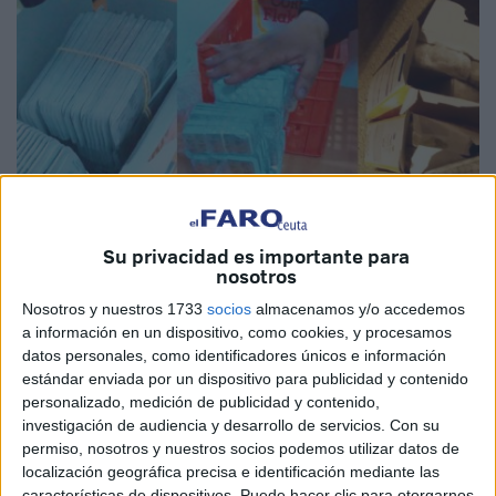
Su privacidad es importante para
nosotros
DGSN
Nosotros y nuestros 1733
socios
almacenamos y/o accedemos
a información en un dispositivo, como cookies, y procesamos
datos personales, como identificadores únicos e información
estándar enviada por un dispositivo para publicidad y contenido
personalizado, medición de publicidad y contenido,
Agentes de seguridad nacional en el puerto de Tánger
investigación de audiencia y desarrollo de servicios.
Con su
Med, en base a información veraz proporcionada por los
permiso, nosotros y nuestros socios podemos utilizar datos de
servicios de la Dirección General de Control Territorial
localización geográfica precisa e identificación mediante las
Nacional, lograron detener a una persona de 36 años bajo
características de dispositivos. Puede hacer clic para otorgarnos