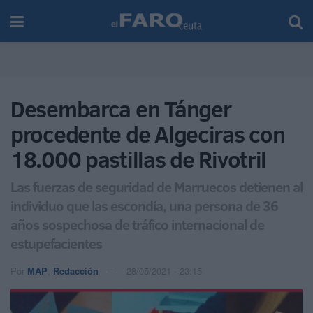
Desembarca en Tánger
procedente de Algeciras con
18.000 pastillas de Rivotril
Las fuerzas de seguridad de Marruecos detienen al
individuo que las escondía, una persona de 36
años sospechosa de tráfico internacional de
estupefacientes
Por
MAP
,
Redacción
28/05/2021 - 23:15